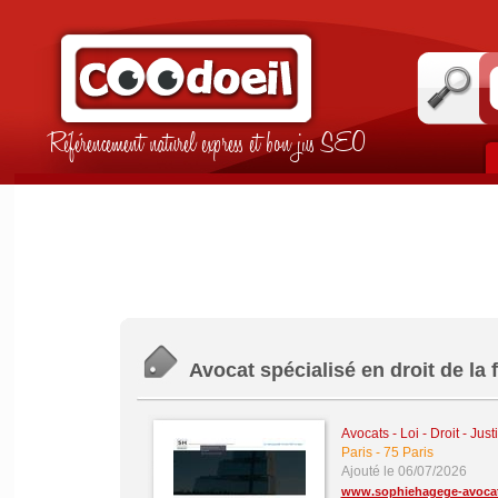
Référencement naturel express et bon jus SEO
Avocat spécialisé en droit de la f
Avocats - Loi - Droit - Jus
Paris
-
75 Paris
Ajouté le 06/07/2026
www.sophiehagege-avoca