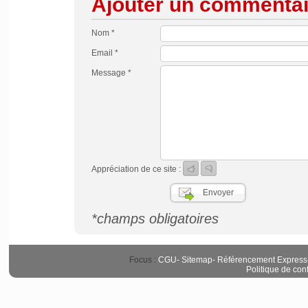
Ajouter un commentai
Nom *
Email *
Message *
Appréciation de ce site :
*champs obligatoires
Focus :
CGU
-
Sitemap
-
Référencement Express
Politique de conf