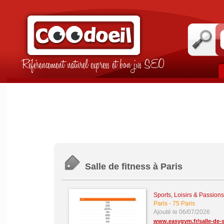
Référencement naturel express et bon jus SEO
Salle de fitness à Paris
Sports, Loisirs & Passions
Paris
-
75 Paris
Ajouté le 06/07/2026
www.easygym.fr/salle-de-sp