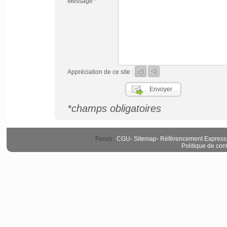
Message *
Appréciation de ce site :
*champs obligatoires
Focus :
CGU
-
Sitemap
-
Référencement Express
Politique de conf