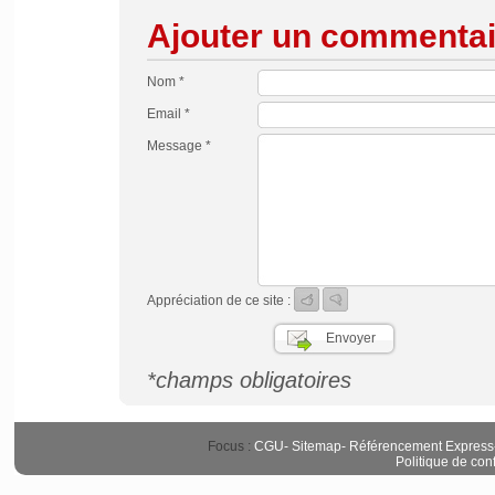
Ajouter un commentai
Nom *
Email *
Message *
Appréciation de ce site :
*champs obligatoires
Focus :
CGU
-
Sitemap
-
Référencement Express
Politique de conf