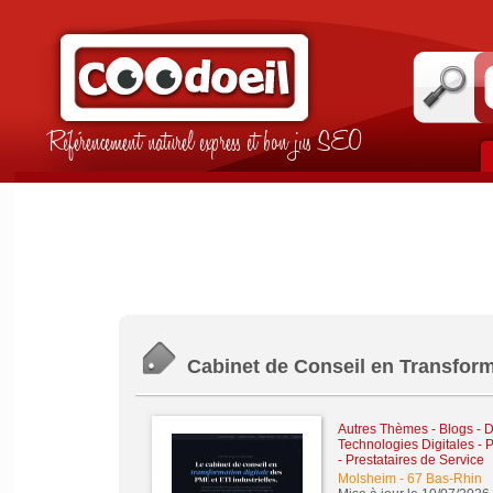
Référencement naturel express et bon jus SEO
Cabinet de Conseil en Transforma
Autres Thèmes - Blogs - Di
Technologies Digitales
-
P
- Prestataires de Service
Molsheim
-
67 Bas-Rhin