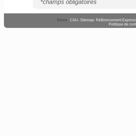
*champs obligatoires
Focus :
CGU
-
Sitemap
-
Référencement Express
Politique de conf