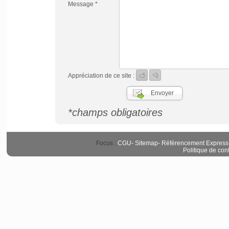
Message *
Appréciation de ce site :
*champs obligatoires
Focus :
CGU
-
Sitemap
-
Référencement Express
Politique de conf