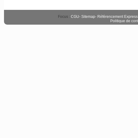
Focus :
CGU
-
Sitemap
-
Référencement Express
Politique de conf