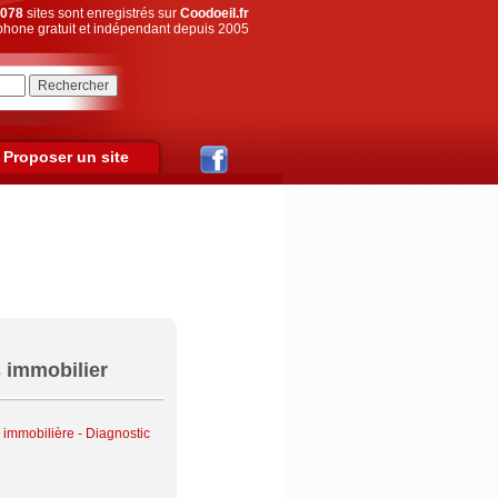
078
sites sont enregistrés sur
Coodoeil.fr
hone gratuit et indépendant depuis 2005
Proposer un site
s immobilier
 immobilière - Diagnostic