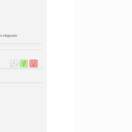
x négocier.
0
0
0