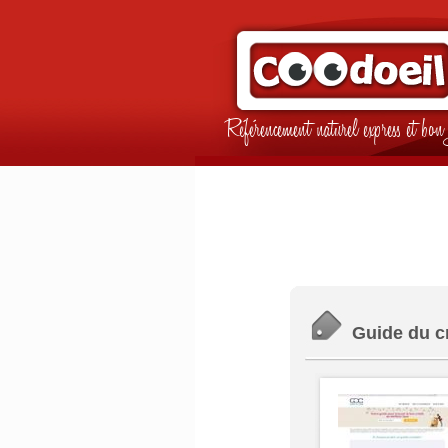
Référencement naturel express et b
Guide du cr