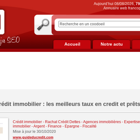
Aujourd’hui 08/08/2026,
79
Annuaire web francop
on jus SEO
Accueil
Notre actu
édit immobilier : les meilleurs taux en credit et prêt
Crédit immobilier
-
Rachat Crédit Dettes
-
Agences immobilières - Expertise
immobilier
-
Argent - Finance - Epargne - Fiscalité
Mise à jour le 30/10/2020
www.guideducredit.com