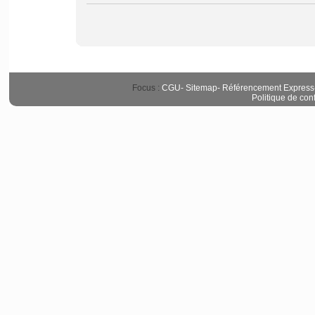
Focus :
CGU
-
Sitemap
-
Référencement Express
Politique de conf