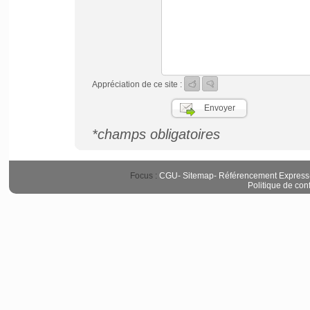
Appréciation de ce site :
*champs obligatoires
Focus :
CGU
-
Sitemap
-
Référencement Express
Politique de conf