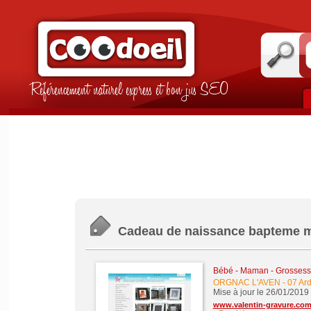
Référencement naturel express et bon jus SEO
Cadeau de naissance bapteme m
Bébé - Maman - Grossesse 
ORGNAC L'AVEN
-
07 Ar
Mise à jour le 26/01/2019
www.valentin-gravure.co