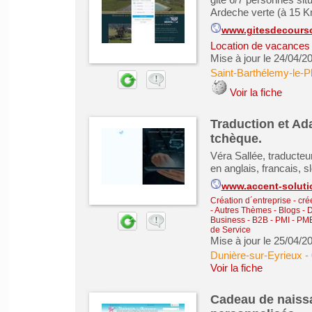
Ardeche verte (à 15 
www.gitesdecours
Location de vacances &
Mise à jour le 24/04/2
Saint-Barthélemy-le-Pl
Voir la fiche
Traduction et Ada
tchèque.
Véra Sallée, traducteur
en anglais, francais, 
www.accent-solutio
Création d´entreprise - cré
-
Autres Thèmes - Blogs - D
Business - B2B - PMI - PM
de Service
Mise à jour le 25/04/2
Dunière-sur-Eyrieux
-
Voir la fiche
Cadeau de naiss