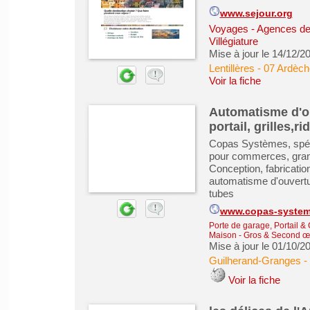
www.sejour.org
Voyages - Agences de
Villégiature
Mise à jour le 14/12/2
Lentillères
-
07 Ardèch
Voir la fiche
Automatisme d'ou
portail, grilles,
Copas Systèmes, spéci
pour commerces, grande
Conception, fabrication
automatisme d'ouvertu
tubes
www.copas-system
Porte de garage, Portail & 
Maison - Gros & Second œ
Mise à jour le 01/10/2
Guilherand-Granges
-
Voir la fiche