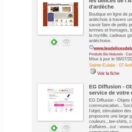
les délices de l'
d'ardèche
Boutique en ligne de pr
ardéchois à travers un
savoir faire de petits 
terrines et fromages, b
la myrtille, cadeaux g
ardéchoise.
www.lesdelicesdel
Produits Bio Naturels
-
Cad
Mise à jour le 08/07/2
Sainte-Eulalie
-
07 Ard
Voir la fiche
EG Diffusion - Ob
service de votre
EG Diffusion - Objets 
communication... Socié
l'objet, stimulation d
proposons une large g
couleurs...tee-shirts,
d'affaires...sur : www.
communication...