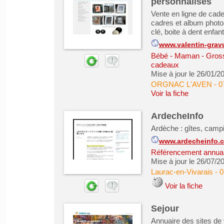
personnalisés
Vente en ligne de cad
cadres et album photos
clé, boite à dent enfant
www.valentin-grav
Bébé - Maman - Grosse
cadeaux
Mise à jour le 26/01/2
ORGNAC L'AVEN
-
0
Voir la fiche
ArdecheInfo
Ardèche : gîtes, campi
www.ardecheinfo.
Référencement annuair
Mise à jour le 26/07/2
Laurac-en-Vivarais
-
0
Voir la fiche
Sejour
Annuaire des sites de 