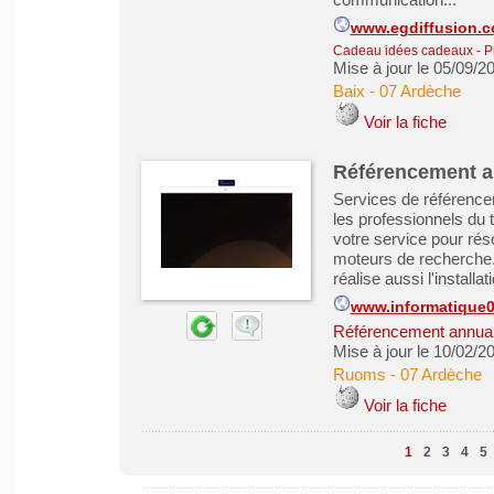
www.egdiffusion.
Cadeau idées cadeaux
-
P
Mise à jour le 05/09/2
Baix
-
07 Ardèche
Voir la fiche
Référencement a
Services de référencem
les professionnels du
votre service pour ré
moteurs de recherche. 
réalise aussi l'installa
www.informatique
Référencement annuair
Mise à jour le 10/02/2
Ruoms
-
07 Ardèche
Voir la fiche
1
2
3
4
5