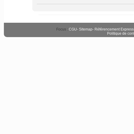
Focus :
CGU
-
Sitemap
-
Référencement Express
Politique de conf