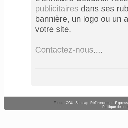
publicitaires
dans ses rubr
bannière, un logo ou un ar
votre site.
Contactez-nous
....
Focus :
CGU
-
Sitemap
-
Référencement Express
Politique de conf