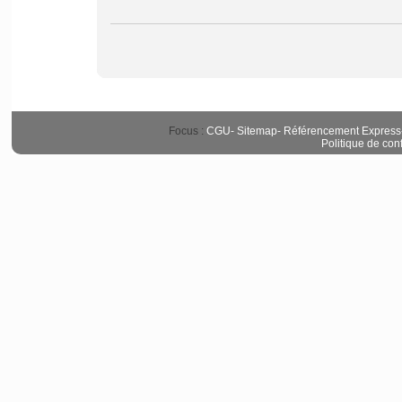
Focus :
CGU
-
Sitemap
-
Référencement Express
Politique de conf