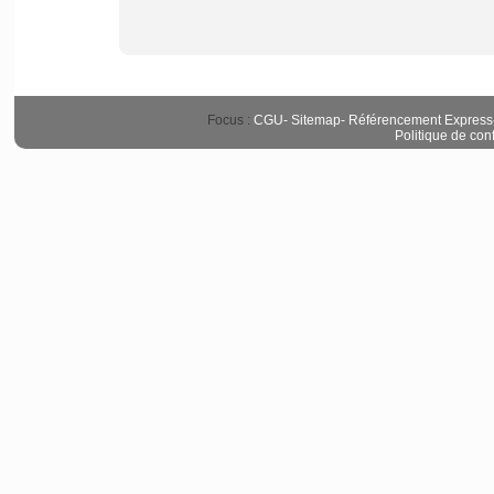
Focus :
CGU
-
Sitemap
-
Référencement Express
Politique de conf