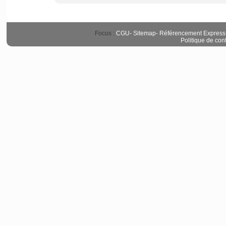
Focus :
CGU
-
Sitemap
-
Référencement Express
Politique de conf