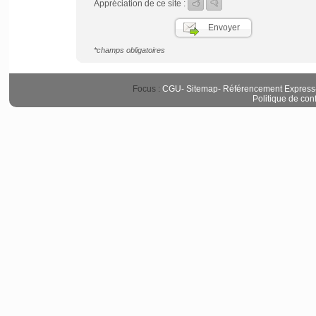
Appréciation de ce site :
*champs obligatoires
Focus :
CGU
-
Sitemap
-
Référencement Express
Politique de conf