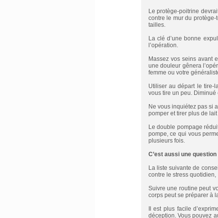
Le protège-poitrine devra
contre le mur du protège-té
tailles.
La clé d’une bonne expuls
l’opération.
Massez vos seins avant e
une douleur gênera l’opér
femme ou votre généraliste
Utiliser au départ le tir
vous tire un peu. Diminué 
Ne vous inquiétez pas si a
pomper et tirer plus de lai
Le double pompage réduit 
pompe, ce qui vous permet
plusieurs fois.
C’est aussi une question
La liste suivante de cons
contre le stress quotidien,
Suivre une routine peut vo
corps peut se préparer à 
Il est plus facile d’expr
déception. Vous pouvez au