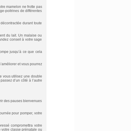
otre mamelon ne frotte pas
ège-poitrines de différentes
 décontractée durant toute
nt du lait. Un malaise ou
andez conseil à votre sage
 pompe jusqu’à ce que cela
s’améliorer et vous pourrez
e vous utilisez une double
passez d’un côté à l’autre
frir des pauses bienvenues
 journée pour pomper, votre
 pressé compromettra votre
 votre classe prénatale ou