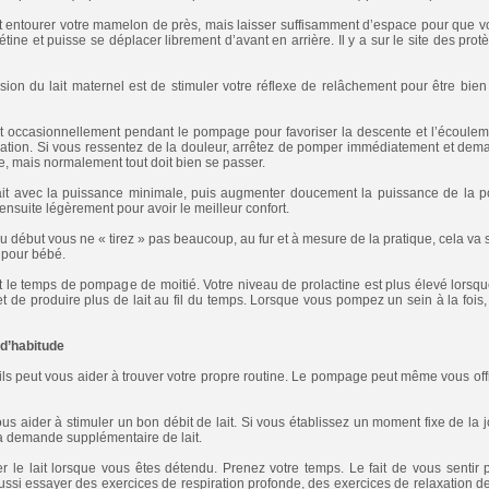
it entourer votre mamelon de près, mais laisser suffisamment d’espace pour que v
tine et puisse se déplacer librement d’avant en arrière. Il y a sur le site des prot
ion du lait maternel est de stimuler votre réflexe de relâchement pour être bien
t occasionnellement pendant le pompage pour favoriser la descente et l’écouleme
ation. Si vous ressentez de la douleur, arrêtez de pomper immédiatement et dem
, mais normalement tout doit bien se passer.
e-lait avec la puissance minimale, puis augmenter doucement la puissance de la
ensuite légèrement pour avoir le meilleur confort.
u début vous ne « tirez » pas beaucoup, au fur et à mesure de la pratique, cela va 
t pour bébé.
le temps de pompage de moitié. Votre niveau de prolactine est plus élevé lorsqu
 de produire plus de lait au fil du temps. Lorsque vous pompez un sein à la fois, 
 d’habitude
eils peut vous aider à trouver votre propre routine. Le pompage peut même vous of
us aider à stimuler un bon débit de lait. Si vous établissez un moment fixe de la
la demande supplémentaire de lait.
imer le lait lorsque vous êtes détendu. Prenez votre temps. Le fait de vous sentir
ssi essayer des exercices de respiration profonde, des exercices de relaxation de