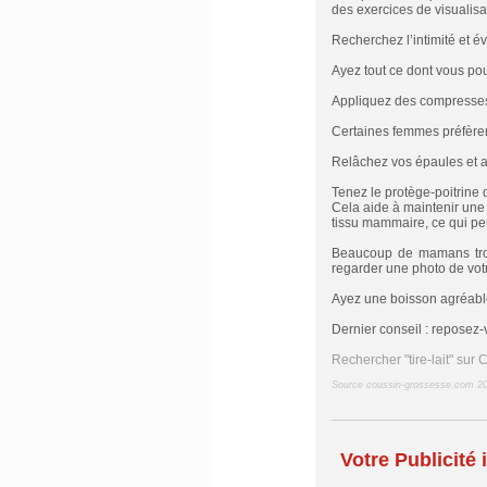
des exercices de visualisat
Recherchez l’intimité et évi
Ayez tout ce dont vous pou
Appliquez des compresses c
Certaines femmes préfèren
Relâchez vos épaules et a
Tenez le protège-poitrine d
Cela aide à maintenir une 
tissu mammaire, ce qui peu
Beaucoup de mamans trouv
regarder une photo de votr
Ayez une boisson agréable
Dernier conseil : reposez-
Rechercher "tire-lait" sur 
Source coussin-grossesse.com 2
Votre Publicité i