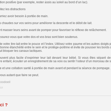
ion positive (par exemple, rester assis au soleil au bord d’un lac).
tez les distractions
rriez avoir besoin à portée de main.
haudes sur vos seins pour améliorer la descente et le débit de lait.
t masser leurs seins avant de pomper pour favoriser le réflexe de relâchement.
ssurez-vous que votre dos et vos bras sont bien soutenus.
e votre tire-lait entre le pouce et l’index. Utilisez votre paume et les autres doigts p
bonne étanchéité entre le sein et le protège-poitrine et évite de pousser les bords 
t bloquer les canaux lactiques.
ent plus facile d’exprimer leur lait devant leur bébé. Si vous êtes séparé d
e enfant, écouter un enregistrement de sa voix ou sentir l’odeur d’un morceau de 
 et une collation santé à portée de main avant et pendant la séance de pompage.
vous autant que faire se peut.
Coodoeil
018
ci ?