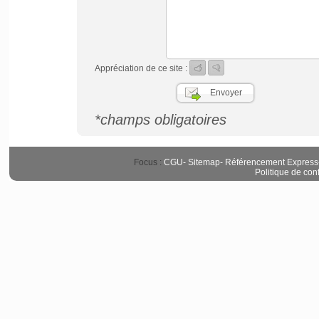
Appréciation de ce site :
*champs obligatoires
Focus :
CGU
-
Sitemap
-
Référencement Express
Politique de conf