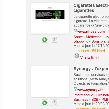
Cigarettes Elect
cigarettes
La cigarette électron
cigarette. La cigarett
apparence qu'une cigar
www.nhoss.com
Santé - Médecine - Hy
Shopping - Bons plan
Mise à jour le 27/12/2
Lezennes
-
59 Nord
Voir la fiche
Synergy : l'exper
Societe de services in
solutions (Meta Analys
Objects et Formation A
www.synergy.fr
Informatique - Ordinat
Business - B2B - PMI
Mise à jour le 20/02/2
Lezennes
-
59 Nord