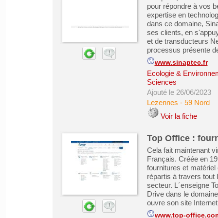
pour répondre à vos be
expertise en technolog
dans ce domaine, Sina
ses clients, en s'app
et de transducteurs Ne
processus présente de
www.sinaptec.fr
Ecologie & Environne
Sciences
Ajouté le 26/06/2023
Lezennes
-
59 Nord
Voir la fiche
Top Office : four
Cela fait maintenant v
Français. Créée en 19
fournitures et matérie
répartis à travers tout
secteur. L´enseigne To
Drive dans le domaine 
ouvre son site Internet 
www.top-office.com