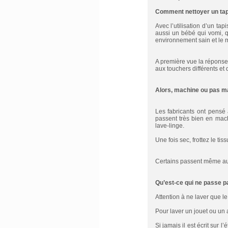
Comment nettoyer un tapi
Avec l’utilisation d’un ta
aussi un bébé qui vomi, q
environnement sain et le m
A première vue la réponse 
aux touchers différents et 
Alors, machine ou pas m
Les fabricants ont pensé
passent très bien en mac
lave-linge.
Une fois sec, frottez le ti
Certains passent même au sè
Qu’est-ce qui ne passe p
Attention à ne laver que le
Pour laver un jouet ou un a
Si jamais il est écrit sur