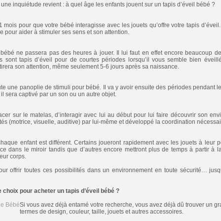
ne inquiétude revient : à quel âge les enfants jouent sur un tapis d’éveil bébé ?
1 mois pour que votre bébé interagisse avec les jouets qu’offre votre tapis d’éveil.
e pour aider à stimuler ses sens et son attention.
 bébé ne passera pas des heures à jouer. Il lui faut en effet encore beaucoup 
ns sont tapis d’éveil pour de courtes périodes lorsqu’il vous semble bien éveill
tirera son attention, même seulement 5-6 jours après sa naissance.
toute une panoplie de stimuli pour bébé. Il va y avoir ensuite des périodes pendant l
 il sera captivé par un son ou un autre objet.
lacer sur le matelas, d’interagir avec lui au début pour lui faire découvrir son env
tés (motrice, visuelle, auditive) par lui-même et développé la coordination nécessai
haque enfant est différent. Certains joueront rapidement avec les jouets à leur p
ce dans le miroir tandis que d’autres encore mettront plus de temps à partir à l
leur corps.
pour offrir toutes ces possibilités dans un environnement en toute sécurité… jusq
e choix pour acheter un tapis d’éveil bébé ?
Si vous avez déjà entamé votre recherche, vous avez déjà dû trouver un gr
termes de design, couleur, taille, jouets et autres accessoires.