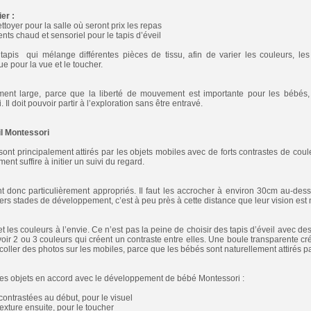
er :
ttoyer pour la salle où seront prix les repas
nts chaud et sensoriel pour le tapis d’éveil
apis qui mélange différentes pièces de tissu, afin de varier les couleurs, les 
 pour la vue et le toucher.
samment large, parce que la liberté de mouvement est importante pour les bébés,
l doit pouvoir partir à l’exploration sans être entravé.
il Montessori
sont principalement attirés par les objets mobiles avec de forts contrastes de co
nt suffire à initier un suivi du regard.
 donc particulièrement appropriés. Il faut les accrocher à environ 30cm au-des
s stades de développement, c’est à peu près à cette distance que leur vision est n
t les couleurs à l’envie. Ce n’est pas la peine de choisir des tapis d’éveil avec des
oir 2 ou 3 couleurs qui créent un contraste entre elles. Une boule transparente cré
coller des photos sur les mobiles, parce que les bébés sont naturellement attirés pa
les objets en accord avec le développement de bébé Montessori :
contrastées au début, pour le visuel
texture ensuite, pour le toucher