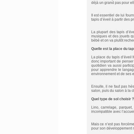
déjà un grand pas pour ell
Il est essentiel de lui fo
tapis d’éveil à partir des 
La plupart des tapis d’é
musiques et des jouets qu
bébé et on va plutôt recher
Quelle est la place du tap
La place du tapis d’éveil 
donc important de penser à
quotidien va aussi partic
pour apprendre le langag
environnement et de ses 
Ensuite, il ne faut pas hé
salon, puis du salon à la 
Quel type de sol choisir ?
Lino, carrelage, parquet
incompatible avec l’accueil
Mais ce n’est pas forcéme
pour son développement m