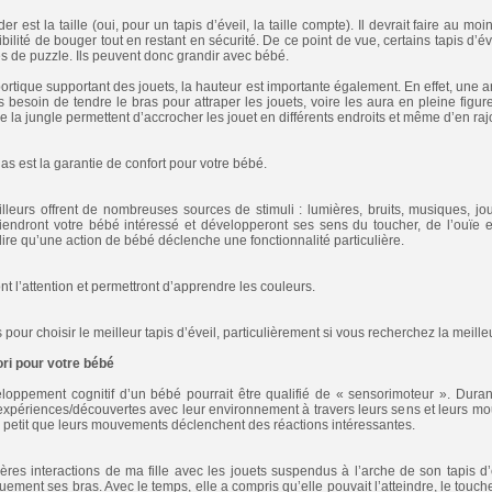
r est la taille (oui, pour un tapis d’éveil, la taille compte). Il devrait faire au moin
sibilité de bouger tout en restant en sécurité. De ce point de vue, certains tapis d
s de puzzle. Ils peuvent donc grandir avec bébé.
portique supportant des jouets, la hauteur est importante également. En effet, une 
 besoin de tendre le bras pour attraper les jouets, voire les aura en pleine figur
de la jungle permettent d’accrocher les jouet en différents endroits et même d’en raj
as est la garantie de confort pour votre bébé.
illeurs offrent de nombreuses sources de stimuli : lumières, bruits, musiques, jou
tiendront votre bébé intéressé et développeront ses sens du toucher, de l’ouïe e
dire qu’une action de bébé déclenche une fonctionnalité particulière.
nt l’attention et permettront d’apprendre les couleurs.
es pour choisir le meilleur tapis d’éveil, particulièrement si vous recherchez la meill
ori pour votre bébé
oppement cognitif d’un bébé pourrait être qualifié de « sensorimoteur ». Duran
expériences/découvertes avec leur environnement à travers leurs sens et leurs m
à petit que leurs mouvements déclenchent des réactions intéressantes.
res interactions de ma fille avec les jouets suspendus à l’arche de son tapis d’év
ement ses bras. Avec le temps, elle a compris qu’elle pouvait l’atteindre, le toucher