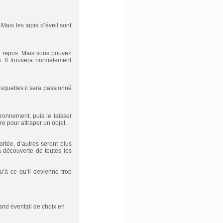
 Mais les tapis d’éveil sont
de repos. Mais vous pouvez
é. Il trouvera normalement
esquelles il sera passionné
ironnement, puis le laisser
re pour attraper un objet.
ortée, d’autres seront plus
a découverte de toutes les
u’à ce qu’il devienne trop
and éventail de choix en