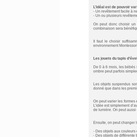
L’idéal est de pouvoir vari
- Un revêtement facile à ne
- Un ou plusieurs revêteme
On peut donc choisir un t
combinaison sera bénéfique
Il faut le choisir suffi
environnement Montessori. I
Les jouets du tapis d’éve
De 0 à 6 mois, les bébés 
ombre peut parfois simpleme
Les objets suspendus sont
donné que dans les premier
On peut varier les formes e
L’idée est simplement d’av
de lumière. On peut aussi 
Ensuite, on peut changer 
- Des objets aux couleurs 
- Des objets de différente 