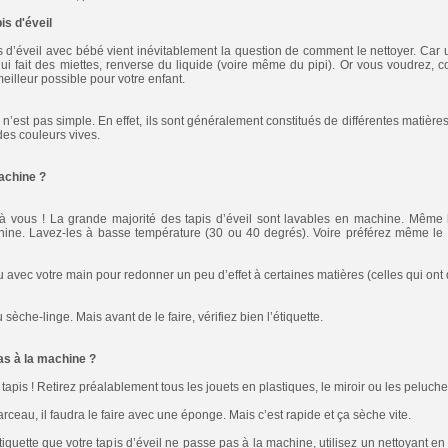
s d'éveil
pis d’éveil avec bébé vient inévitablement la question de comment le nettoyer. Car
ui fait des miettes, renverse du liquide (voire même du pipi). Or vous voudrez, 
eilleur possible pour votre enfant.
n’est pas simple. En effet, ils sont généralement constitués de différentes matièr
des couleurs vives.
achine ?
 à vous !
La grande majorité des tapis d’éveil sont lavables en machine. Même l
hine. Lavez-les à basse température (30 ou 40 degrés). Voire préférez même le
ssu avec votre main pour redonner un peu d’effet à certaines matières (celles qui ont d
che-linge. Mais avant de le faire, vérifiez bien l’étiquette.
as à la machine ?
 tapis ! Retirez préalablement tous les jouets en plastiques, le miroir ou les peluche
rceau, il faudra le faire avec une éponge. Mais c’est rapide et ça sèche vite.
 l’étiquette que votre tapis d’éveil ne passe pas à la machine, utilisez un nettoyant