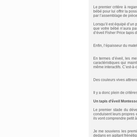
Le premier critère à regarde
bébé pour lui offrir la pos
par l’assemblage de pièce
Lorsqu’il est équipé d’un 
que votre bébé n’aura pas
d’éveil Fisher Price tapis 
Enfin, l’épaisseur du matel
En termes d’éveil, les me
caractéristiques qui main
même interactifs. C’est-à-
Des couleurs vives attirero
Il y a donc plein de critèr
Un tapis d’éveil Montess
Le premier stade du dével
conduisent leurs propres 
ils vont comprendre petit 
Je me souviens les premiè
dedans en agitant frénétiqu