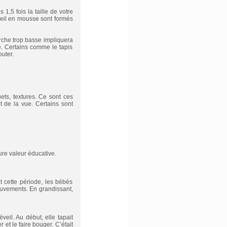
s 1,5 fois la taille de votre
’éveil en mousse sont formés
arche trop basse impliquera
e. Certains comme le tapis
outer.
ets, textures. Ce sont ces
t de la vue. Certains sont
eure valeur éducative.
t cette période, les bébés
ouvements. En grandissant,
eil. Au début, elle tapait
 et le faire bouger. C’était