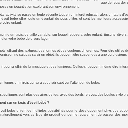
que de regarder s
oses en jouant et en explorant son environnement.
te activité se passe en toute sécurité tout en un intérêt éducatif, alors un tapis d’év
 d’éveil bébé offre toute un éventail de possibilités et sont les meilleurs access
e votre enfant.
mum d’un tapis, de taille variable, sur lequel reposera votre enfant. Ensuite, diver
imuler votre bébé de divers façon.
ouets, offrant des textures, des formes et des couleurs différentes. Pour être utilis
ourrisson ne sait pas saisir un objet, ils peuvent être suspendus à une ou plusieurs
rs il pourra offrir de la musique et des lumières. Celles-ci peuvent même être inter
n temps un miroir, qui va à coup sûr captiver l’attention de bébé.
 spécifiques sont plus des aires de jeu, avec des bords relevés, des boules style pis
uent sur un tapis d'éveil bébé ?
éveil bébé offrent de multiples possibilités pour le développement physique et co
 naturellement vers ce type de produit qui permet également de passer des m