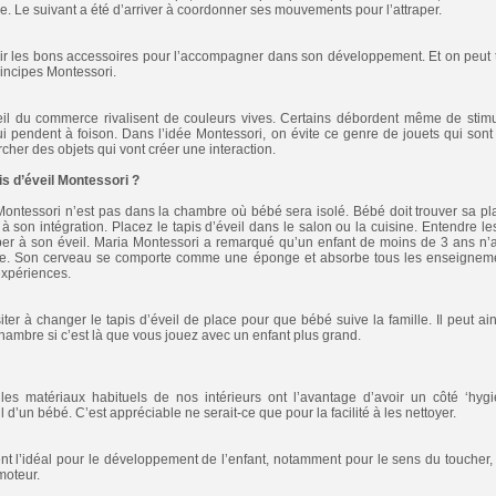
e. Le suivant a été d’arriver à coordonner ses mouvements pour l’attraper.
urnir les bons accessoires pour l’accompagner dans son développement. Et on peut tou
principes Montessori.
veil du commerce rivalisent de couleurs vives. Certains débordent même de stimu
i pendent à foison. Dans l’idée Montessori, on évite ce genre de jouets qui sont 
cher des objets qui vont créer une interaction.
is d’éveil Montessori ?
Montessori n’est pas dans la chambre où bébé sera isolé. Bébé doit trouver sa plac
 son intégration. Placez le tapis d’éveil dans le salon ou la cuisine. Entendre les
iper à son éveil. Maria Montessori a remarqué qu’un enfant de moins de 3 ans n’
e. Son cerveau se comporte comme une éponge et absorbe tous les enseignement
expériences.
siter à changer le tapis d’éveil de place pour que bébé suive la famille. Il peut ai
chambre si c’est là que vous jouez avec un enfant plus grand.
, les matériaux habituels de nos intérieurs ont l’avantage d’avoir un côté ‘hyg
 d’un bébé. C’est appréciable ne serait-ce que pour la facilité à les nettoyer.
nt l’idéal pour le développement de l’enfant, notamment pour le sens du toucher, 
oteur.