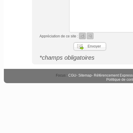
Appréciation de ce site :
*champs obligatoires
Focus :
CGU
-
Sitemap
-
Référencement Express
Politique de conf