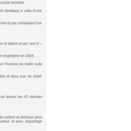
 courbe normale.
nt identique à celle d’une
onine et par conséquent sur
n et atteint un pic vers 6 –
en Angleterre en 2004.
sur l’humeur du matin suite
ube et deux jour de réveil
sol durant les 45 minutes
e cortisol et diminue ainsi
 humeur et avec davantage