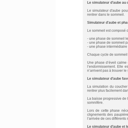
Le simulateur d’aube au
Le simulateur d'aube pour
rentrer dans le sommeil.
Simulateur d'aube et ph
Le sommeil est composé d
- une phase de sommeil le
- une phase de sommeil p
- une phase intermédiaire q
Chaque cycle de sommeil 
Une phase d’éveil calme 
l’endormissement. Elle e
n’arrivent pas à trouver le
Le simulateur d’aube favo
La simulation du coucher 
rentrer plus facilement dan
La baisse progressive de 
somnifère.
Lors de cette phase néce
clignements des paupières
l’arrivée de ces différents 
Le simulateur d’aube et l