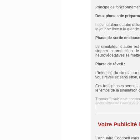
Principe de fonctionnement
Deux phases de préparati
Le simulateur d’aube diffus
le jour se lève à la glande
Phase de sortie en douce
Le simulateur d’aube est
stopper la production de
neurovégétatives se metten
Phase de réveil :
L’intensité du simulateur
vous réveillez sans effort,
Ces trois phases permette
le temps de la simulation 
Trouver "troubles du somm
Source simulateur-d-aube.fr 2013
Votre Publicité i
L'annuaire Coodoeil vous