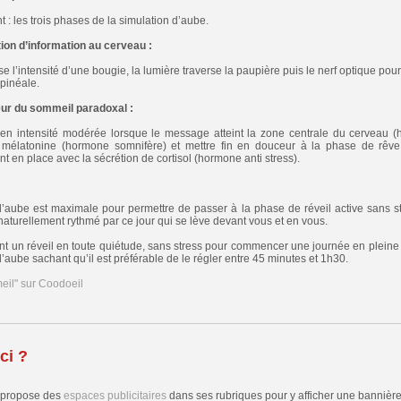
 : les trois phases de la simulation d’aube.
on d’information au cerveau :
e l’intensité d’une bougie, la lumière traverse la paupière puis le nerf optique pou
 pinéale.
ur du sommeil paradoxal :
 en intensité modérée lorsque le message atteint la zone centrale du cerveau (h
 mélatonine (hormone somnifère) et mettre fin en douceur à la phase de rêve
t en place avec la sécrétion de cortisol (hormone anti stress).
 d’aube est maximale pour permettre de passer à la phase de réveil active sans str
 naturellement rythmé par ce jour qui se lève devant vous et en vous.
nt un réveil en toute quiétude, sans stress pour commencer une journée en pleine
d’aube sachant qu’il est préférable de le régler entre 45 minutes et 1h30.
eil" sur Coodoeil
ci ?
 propose des
espaces publicitaires
dans ses rubriques pour y afficher une bannière,