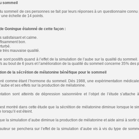
du sommeil
é du sommeil de ces personnes se fait par leurs réponses à un questionnaire connu 
une échelle de 14 points.
e de Goningue étalonné de cette façon :
s satisfaisant et calme.
uffisamment bon.
rturbé.
e très mauvaise qualité.
e sont positifs quand à l’effet de la simulation de l’aube sur la qualité du sommeil.
ifs au bout de 6 jours et l’amélioration de la qualité du sommeil concerne 35% des p
tion de la sécrétion de mélatonine bénéfique pour le sommeil
éré comme étant l’hormone du sommeil. Dés 1988, une expérimentation médicale
’aube et ses effets sur la production de mélatonine.
tation sont atteints de dépression saisonnière et l’objet de l’étude s’attache
 est montré dans cette étude que la sécrétion de mélatonine diminue lorsque le si
lorsqu’il est éteint.
e la simulation d’aube diminue la production de mélatonine et aide ainsi à sortir
uteur se penchera sur l’effet de la simulation d’aube vis à vis du type de sommei