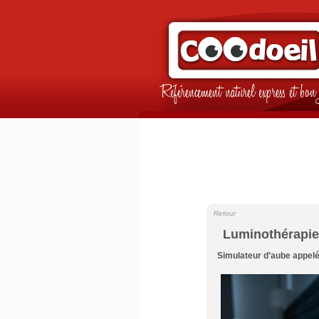
Référencement naturel express et b
Retour
Luminothérapie 
Simulateur d’aube appelé 