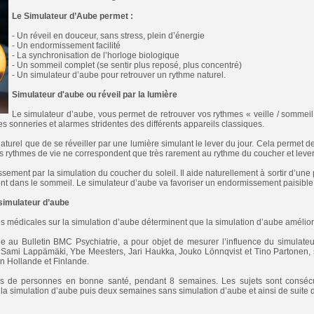
Le Simulateur d’Aube permet :
- Un réveil en douceur, sans stress, plein d’énergie
- Un endormissement facilité
- La synchronisation de l’horloge biologique
- Un sommeil complet (se sentir plus reposé, plus concentré)
- Un simulateur d’aube pour retrouver un rythme naturel.
Simulateur d'aube ou réveil par la lumière
Le simulateur d’aube, vous permet de retrouver vos rythmes « veille / sommeil »,
es sonneries et alarmes stridentes des différents appareils classiques.
aturel que de se réveiller par une lumière simulant le lever du jour. Cela permet de
s rythmes de vie ne correspondent que très rarement au rythme du coucher et lever 
missement par la simulation du coucher du soleil. Il aide naturellement à sortir d’une 
nt dans le sommeil. Le simulateur d’aube va favoriser un endormissement paisible
simulateur d’aube
s médicales sur la simulation d’aube déterminent que la simulation d’aube amélior
 au Bulletin BMC Psychiatrie, a pour objet de mesurer l’influence du simulateu
 Sami Lappämäki, Ybe Meesters, Jari Haukka, Jouko Lönnqvist et Tino Partonen
en Hollande et Finlande.
ès de personnes en bonne santé, pendant 8 semaines. Les sujets sont consécu
a simulation d’aube puis deux semaines sans simulation d’aube et ainsi de suite 