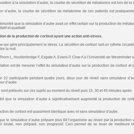
xposition à la simulation d’aube, la courbe de sécrétion de mélatonine est loin de la
on d’aube, la courbe de sécrétion de mélatonine de ces patients est pratiqueme
émontré que la simulation d’aube avait un effet certain sur la production de mélat
tif et qualitatif.
ion de la production de cortisol ayant une action anti-stress.
 qui gère principalement le stress. La sécrétion de cortisol suit un rythme circadie
re la nuit.
horn L, Hucklerbridge F, Esgate A, Evans P, Clow A à l’Université de Westminster 
tation est de mesurer l’effet du simulateur d’aube sur la production de cortisol et 
 22 participants pendant quatre jours, deux jour de réveil sans simulateur d’a
ur d’aube.
 sont prélevés sur ces sujets au moment du réveil puis 15, 30 et 45 minutes après.
ré que la simulation d’aube a significativement augmenté la production de corti
ction de cortisol est quasiment identique avec et sans simulateur d’aube.
e le simulateur d’aube prépare plus tôt l’organisme au réveil par la production d
éveil brutal, non préparé, non progressif. Ceci permet de se lever de meilleure