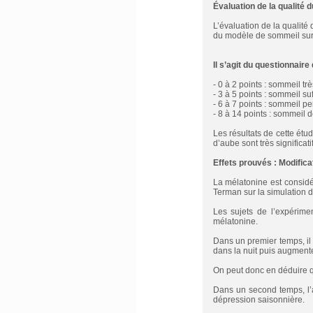
Évaluation de la qualité 
L’évaluation de la qualit
du modèle de sommeil sur 
Il s’agit du questionnair
- 0 à 2 points : sommeil trè
- 3 à 5 points : sommeil s
- 6 à 7 points : sommeil pe
- 8 à 14 points : sommeil d
Les résultats de cette étud
d’aube sont très significat
Effets prouvés : Modifica
La mélatonine est consid
Terman sur la simulation d
Les sujets de l’expérimen
mélatonine.
Dans un premier temps, il
dans la nuit puis augmente 
On peut donc en déduire qu
Dans un second temps, l’a
dépression saisonnière.