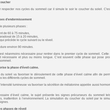
 coucher
 respecter nos cycles du sommeil car il simule le soir le coucher du soleil. C'e
ases d'endormissement
e plusieurs phases :
nt de 60 à 75 minutes,
aradoxal de 15 à 20 minutes,
ui précède le cycle suivant ou le réveil.
dure environ 90 minutes.
est néanmoins nécessaire pour rentrer dans le premier cycle de sommeil. Cette
st nécessaire et plus ou moins longue. C’est souvent cette phase qui pose p
 sommeil.
rise la phase d’éveil calme.
du soleil va favoriser le déroulement de cette phase d’éveil calme afin de per
s les différents cycles de sommeil.
l’intensité lumineuse va favoriser la sécrétion de mélatonine appelée aussi hor
ssaire d’éveil calme, le sujet présente les signes précurseurs du sommeil tels
, inattention à l’environnement. La simulation du coucher du soleil par le simu
signes.
es phases de réveil