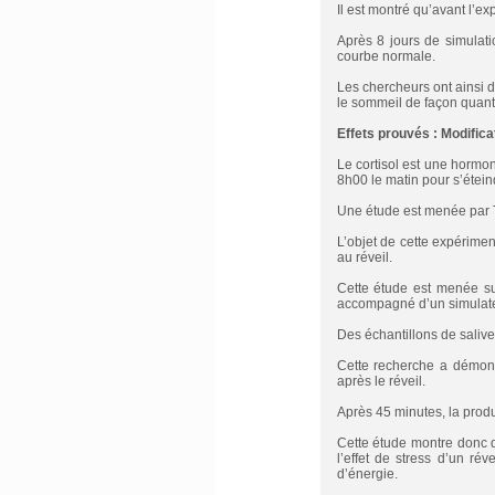
Il est montré qu’avant l’e
Après 8 jours de simulati
courbe normale.
Les chercheurs ont ainsi d
le sommeil de façon quantita
Effets prouvés : Modificat
Le cortisol est une hormone
8h00 le matin pour s’éteind
Une étude est menée par T
L’objet de cette expérimen
au réveil.
Cette étude est menée sur
accompagné d’un simulate
Des échantillons de salive
Cette recherche a démont
après le réveil.
Après 45 minutes, la produ
Cette étude montre donc qu
l’effet de stress d’un r
d’énergie.