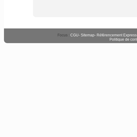
Focus :
CGU
-
Sitemap
-
Référencement Express
Politique de conf