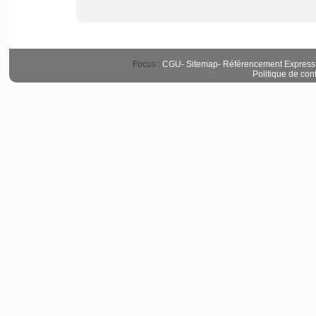
Focus :
CGU
-
Sitemap
-
Référencement Express
Politique de conf