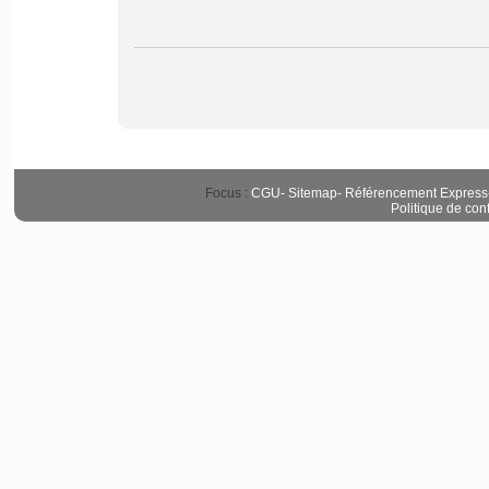
Focus :
CGU
-
Sitemap
-
Référencement Express
Politique de conf