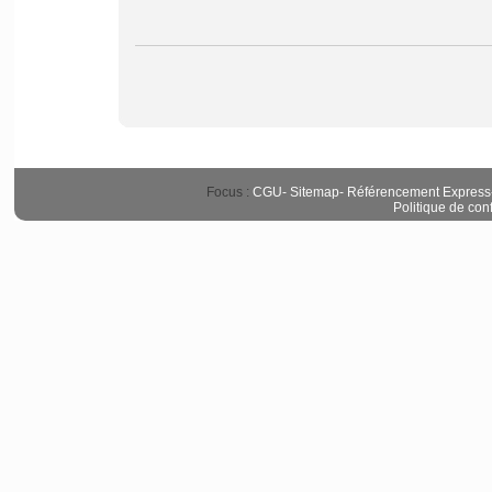
Focus :
CGU
-
Sitemap
-
Référencement Express
Politique de conf