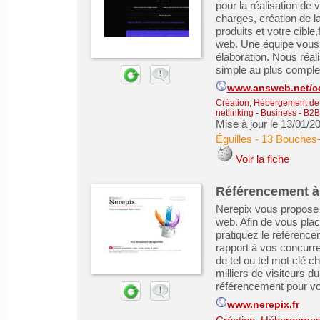
pour la réalisation de 
charges, création de 
produits et votre cible
web. Une équipe vous 
élaboration. Nous réal
simple au plus complex
www.answeb.net/c
Création, Hébergement de s
netlinking
-
Business - B2B
Mise à jour le 13/01/2
Éguilles
-
13 Bouches
Voir la fiche
Référencement à
Nerepix vous propose e
web. Afin de vous pla
pratiquez le référence
rapport à vos concurre
de tel ou tel mot clé c
milliers de visiteurs d
référencement pour votr
www.nerepix.fr