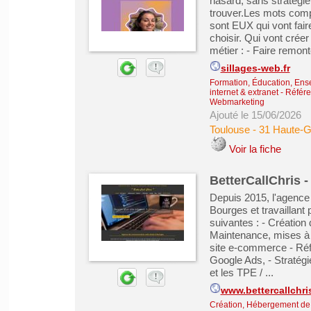
hasard, sans stratégie
trouver.Les mots compt
sont EUX qui vont fair
choisir. Qui vont crée
métier : - Faire remont
sillages-web.fr
Formation, Éducation, Ens
internet & extranet
-
Référe
Webmarketing
Ajouté le 15/06/2026
Toulouse
-
31 Haute-
Voir la fiche
BetterCallChris
Depuis 2015, l'agence 
Bourges et travaillant 
suivantes : - Création 
Maintenance, mises à j
site e-commerce - Réf
Google Ads, - Stratégi
et les TPE / ...
www.bettercallchris
Création, Hébergement de s