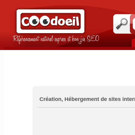
Référencement naturel express et bon jus SEO
Création, Hébergement de sites inter