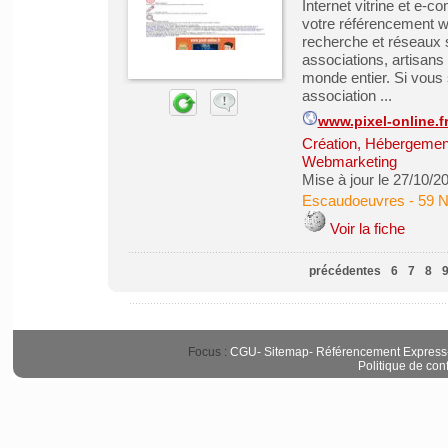
Internet vitrine et e-c
votre référencement we
recherche et réseaux 
associations, artisans 
monde entier. Si vous s
association ...
www.pixel-online.f
Création, Hébergement 
Webmarketing
Mise à jour le 27/10/2
Escaudoeuvres
-
59 N
Voir la fiche
précédentes
6
7
8
Focus :
CGU
-
Sitemap
-
Référencement Express
Politique de conf