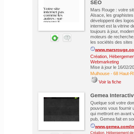
SEO
Mars Rouge : votre si
Alsace, les graphiste
développent des logos, 
internet est la vitrine 
toujours à jour, mode
moteurs de recherche,
les sociétés des sites
www.marsrouge.c
Création, Hébergement 
Webmarketing
Mise à jour le 16/02/2
Mulhouse
-
68 Haut-R
Voir la fiche
Gemea Interactiv
Quelque soit votre do
pouvons vous fournir un
qui mettront en avant vo
pub, Gemea fait en sor
www.gemea.com/in
Création, Hébergement de s