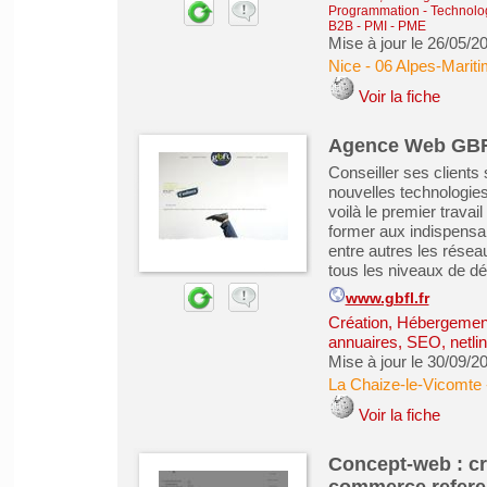
Programmation - Technolog
B2B - PMI - PME
Mise à jour le 26/05/2
Nice
-
06 Alpes-Marit
Voir la fiche
Agence Web GBF
Conseiller ses clients s
nouvelles technologies
voilà le premier trava
former aux indispensab
entre autres les résea
tous les niveaux de dé
www.gbfl.fr
Création, Hébergement 
annuaires, SEO, netlin
Mise à jour le 30/09/2
La Chaize-le-Vicomte
Voir la fiche
Concept-web : cre