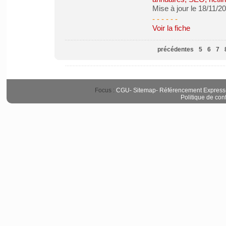
Mise à jour le 18/11/2
- - - - -
-
Voir la fiche
précédentes
5
6
7
Focus :
CGU
-
Sitemap
-
Référencement Express
Politique de conf