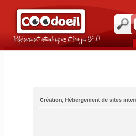
Référencement naturel express et bon jus SEO
Création, Hébergement de sites inter