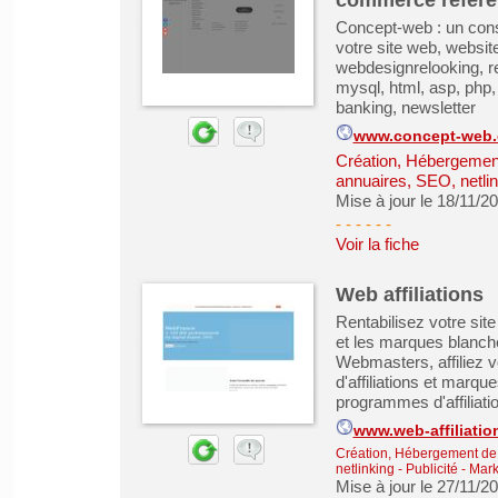
commerce refer
Concept-web : un conse
votre site web, websi
webdesignrelooking, r
mysql, html, asp, php
banking, newsletter
www.concept-web.
Création, Hébergement 
annuaires, SEO, netlin
Mise à jour le 18/11/2
- - - - -
-
Voir la fiche
Web affiliations
Rentabilisez votre site 
et les marques blanches
Webmasters, affiliez 
d'affiliations et marqu
programmes d'affiliat
www.web-affiliati
Création, Hébergement de s
netlinking
-
Publicité - Mar
Mise à jour le 27/11/2