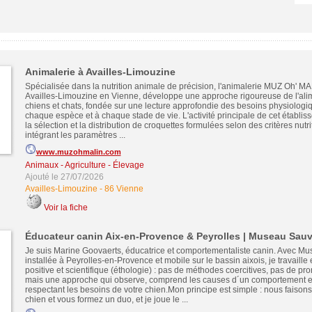
Animalerie à Availles-Limouzine
Spécialisée dans la nutrition animale de précision, l'animalerie MUZ Oh' MAL
Availles-Limouzine en Vienne, développe une approche rigoureuse de l'ali
chiens et chats, fondée sur une lecture approfondie des besoins physiologi
chaque espèce et à chaque stade de vie. L'activité principale de cet établi
la sélection et la distribution de croquettes formulées selon des critères nutrit
intégrant les paramètres ...
www.muzohmalin.com
Animaux - Agriculture - Élevage
Ajouté le 27/07/2026
Availles-Limouzine
-
86 Vienne
Voir la fiche
Éducateur canin Aix-en-Provence & Peyrolles | Museau Sau
Je suis Marine Goovaerts, éducatrice et comportementaliste canin. Avec M
installée à Peyrolles-en-Provence et mobile sur le bassin aixois, je travaille
positive et scientifique (éthologie) : pas de méthodes coercitives, pas de pr
mais une approche qui observe, comprend les causes d´un comportement e
respectant les besoins de votre chien.Mon principe est simple : nous faisons
chien et vous formez un duo, et je joue le ...