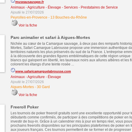
museausauvage.fr
Animaux - Agriculture - Élevage
-
Services - Prestataires de Service
Ajouté le 27/07/2026
Peyrolles-en-Provence
-
13 Bouches-du-Rhône
Voir la fiche
Parc animalier et safari à Aigues-Mortes
Nichée au cœur de la Camargue sauvage, à deux pas des remparts historiq
Mortes, Safari Camargue Labrousse propose une immersion authentique da
territoires naturels les plus préservés du sud de la France. L'entreprise emm
à la découverte des grandes figures emblématiques de cette région unique 
blancs qui galopent en liberté, les taureaux noirs aux allures altières et les 
colorent les étangs d'une teinte rosée ...
www.safaricamarguelabrousse.com
Animaux - Agriculture - Élevage
Ajouté le 27/07/2026
Aigues-Mortes
-
30 Gard
Voir la fiche
Freeroll Poker
Les tournois de poker freeroll gratuits sont une excellente opportunité pour t
débutants comme confirmés, de participer à des compétitions de poker en li
investir de buy-in. Grâce à un calendrier mis à jour en temps réel, vous pouv
prochains freerolls disponibles sur les principales plateformes de poker en 
aux joueurs français. Ces tournois permettent de se former et de progresse