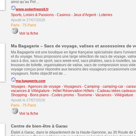
ainsi qu’au Pot ...
www.pokerfreeroll.fr
Sports, Loisirs & Passions
-
Casinos - Jeux d'Argent - Loteries
Ajouté le 27/07/2026
Paris
-
75 Paris
Voir la fiche
Ma Bagagerie – Sacs de voyage, valises et accessoires de 
Ma Bagagerie est une boutique en ligne française spécialisée dans l'univer
et du voyage. Nous proposons une large sélection de sacs de voyage, valise
sacs à dos, sacs de sport, sacs week-end, sacs pliables, sacs à roulettes, 
trousses de toilette, organisateurs de valise, sacs de compression sous vide
voyage conçus pour répondre aux besoins des voyageurs occasionnels c
voyageurs. Notre objectif est de ...
ma-bagagerie.com
Voyages - Agences de voyage - Voyageurs
-
Camping - camping-car - cara
vacances & Villégiature
-
Hôtel Réservation Hôtels
-
Cadeau idées cadeaux
Shopping - Bons plans - Codes promo
-
Tourisme - Vacances - Villégiature
Ajouté le 27/07/2026
Paris
-
75 Paris
Voir la fiche
Centre de bien-être à Garac
Établi à Garac, dans le département de la Haute-Garonne, au 30 Route de C