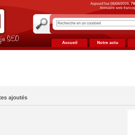
Aujourd’hui 08/08/2026,
79
Annuaire web francop
on jus SEO
Accueil
Notre actu
tes ajoutés