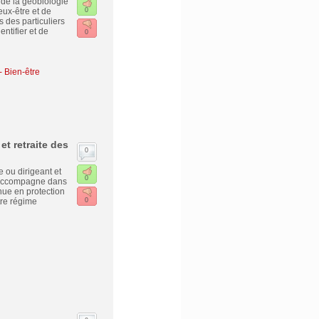
 de la géobiologie
ux-être et de
0
 des particuliers
ntifier et de
0
 Bien-être
et retraite des
0
 ou dirigeant et
0
s accompagne dans
nue en protection
tre régime
0