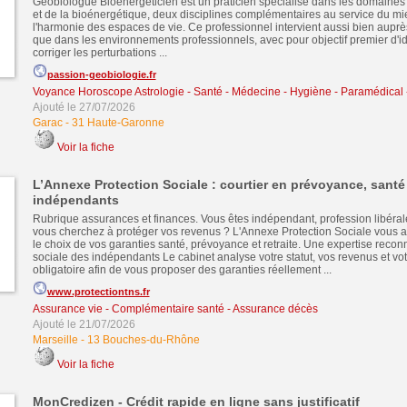
Géobiologue Bioénergéticien est un praticien spécialisé dans les domaines
et de la bioénergétique, deux disciplines complémentaires au service du mie
l'harmonie des espaces de vie. Ce professionnel intervient aussi bien auprès
que dans les environnements professionnels, avec pour objectif premier d'ide
corriger les perturbations ...
passion-geobiologie.fr
Voyance Horoscope Astrologie
-
Santé - Médecine - Hygiène - Paramédical -
Ajouté le 27/07/2026
Garac
-
31 Haute-Garonne
Voir la fiche
L’Annexe Protection Sociale : courtier en prévoyance, santé 
indépendants
Rubrique assurances et finances. Vous êtes indépendant, profession libérale
vous cherchez à protéger vos revenus ? L'Annexe Protection Sociale vou
le choix de vos garanties santé, prévoyance et retraite. Une expertise recon
sociale des indépendants Le cabinet analyse votre statut, vos revenus et vo
obligatoire afin de vous proposer des garanties réellement ...
www.protectiontns.fr
Assurance vie - Complémentaire santé - Assurance décès
Ajouté le 21/07/2026
Marseille
-
13 Bouches-du-Rhône
Voir la fiche
MonCredizen - Crédit rapide en ligne sans justificatif