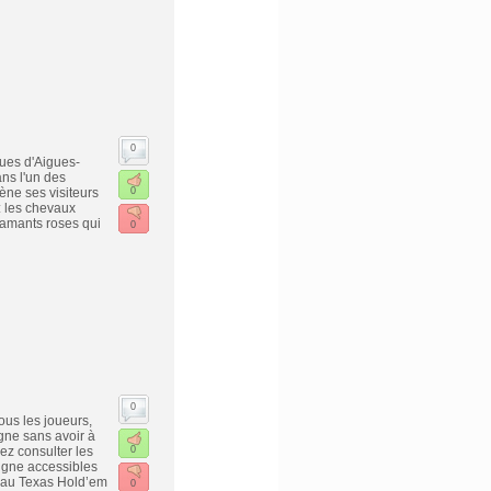
0
ues d'Aigues-
ns l'un des
ène ses visiteurs
0
: les chevaux
flamants roses qui
0
0
ous les joueurs,
gne sans avoir à
ez consulter les
0
ligne accessibles
r au Texas Hold’em
0