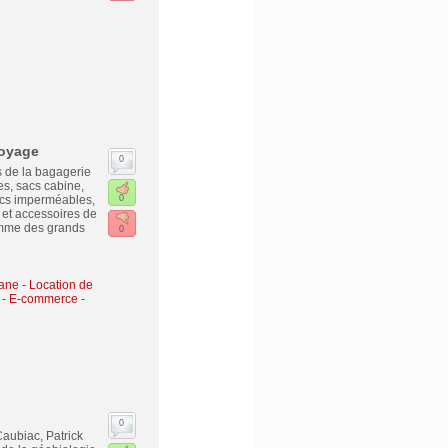
voyage
0
s de la bagagerie
s, sacs cabine,
sacs imperméables,
0
 et accessoires de
omme des grands
0
vane
-
Location de
-
E-commerce -
0
aubiac, Patrick