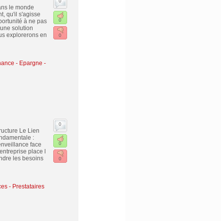
0
ans le monde
, qu'il s'agisse
ortunité à ne pas
0
 une solution
ous explorerons en
0
nance - Epargne -
0
tructure Le Lien
ondamentale :
nveillance face
0
ntreprise place l
ndre les besoins
0
es - Prestataires