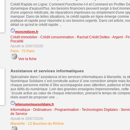
Crédit Rapide en Ligne: Comment Fonctionne-t-il et Comment en Profiter D
dynamique d'aujourd'hui, les besoins financiers peuvent surgir à tout moment
d'une urgence médicale, de réparations imprévues ou simplement d'une opp
manquer. Dans de telles situations, le crédit rapide en ligne émerge comme
pratique et rapide pour répondre à ces besoins urgents. Dans cet article, n
détail ce qu'est le crédit rapide ...
moncredizen.fr
Crédit immobilier
-
Crédit consommation
-
Rachat Crédit Dettes
-
Argent - Fi
Fiscalité
Ajouté le 20/07/2026
Paris
-
75 Paris
Voir la fiche
Assistance et services informatiques
Spécialisée dans l´assistance et les services informatiques à Marseille, la s
Numérique Solidaire s´est construite autour d´une conviction simple mais f
chaque personne mérite d´être accompagnée avec attention, patience et bie
aux défis du numérique. Loin des grandes enseignes impersonnelles, cette e
´écoute active au cœur de chaque intervention, prenant le temps de compre
réels avant de proposer une ...
lelienumeriquesolidaire.fr
Informatique - Ordinateurs - Programmation - Technologies Digitales
-
Servic
de Service
Ajouté le 20/07/2026
Marseille
-
13 Bouches-du-Rhône