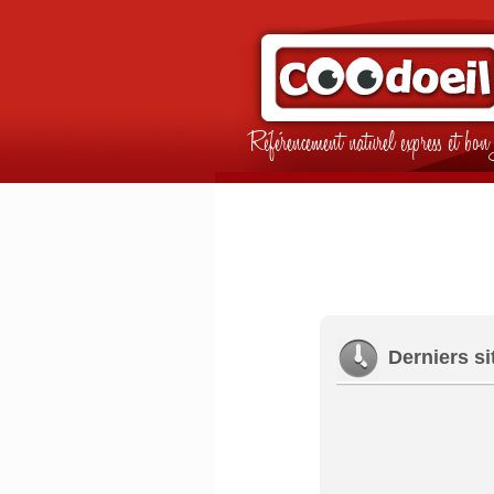
Référencement naturel express et b
Derniers si