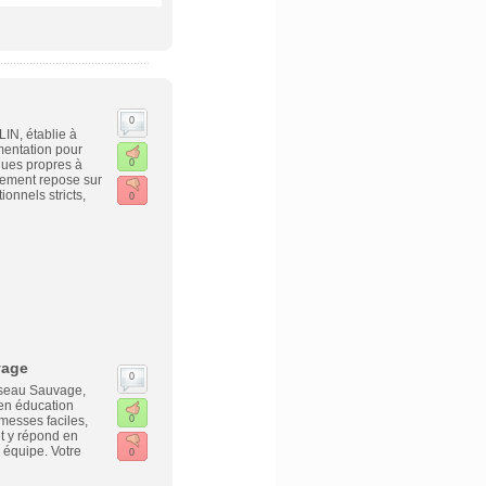
0
IN, établie à
mentation pour
ques propres à
0
ssement repose sur
ionnels stricts,
0
vage
0
useau Sauvage,
 en éducation
omesses faciles,
0
t y répond en
 équipe. Votre
0