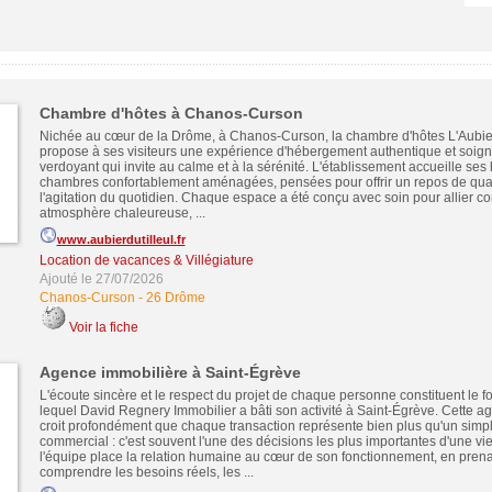
Chambre d'hôtes à Chanos-Curson
Nichée au cœur de la Drôme, à Chanos-Curson, la chambre d'hôtes L'Aubier
propose à ses visiteurs une expérience d'hébergement authentique et soig
verdoyant qui invite au calme et à la sérénité. L'établissement accueille se
chambres confortablement aménagées, pensées pour offrir un repos de quali
l'agitation du quotidien. Chaque espace a été conçu avec soin pour allier c
atmosphère chaleureuse, ...
www.aubierdutilleul.fr
Location de vacances & Villégiature
Ajouté le 27/07/2026
Chanos-Curson
-
26 Drôme
Voir la fiche
Agence immobilière à Saint-Égrève
L'écoute sincère et le respect du projet de chaque personne constituent le 
lequel David Regnery Immobilier a bâti son activité à Saint-Égrève. Cette a
croit profondément que chaque transaction représente bien plus qu'un simp
commercial : c'est souvent l'une des décisions les plus importantes d'une vie
l'équipe place la relation humaine au cœur de son fonctionnement, en prena
comprendre les besoins réels, les ...