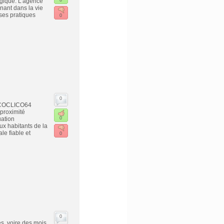
ogique. L'agence
0
nant dans la vie
 ses pratiques
0
0
e COCLICO64
proximité
uation
0
ux habitants de la
e fiable et
0
0
, voire des mois,