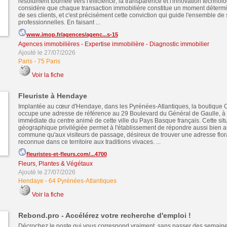
résolument tournée vers l'efficience, la transparence et l'innovation technol
considère que chaque transaction immobilière constitue un moment détermi
de ses clients, et c'est précisément cette conviction qui guide l'ensemble de
professionnelles. En faisant ...
www.imop.fr/agences/agenc...s-15
Agences immobilières - Expertise immobilière - Diagnostic immobilier
Ajouté le 27/07/2026
Paris
-
75 Paris
Voir la fiche
Fleuriste à Hendaye
Implantée au cœur d'Hendaye, dans les Pyrénées-Atlantiques, la boutiqu
occupe une adresse de référence au 29 Boulevard du Général de Gaulle, à 
immédiate du centre animé de cette ville du Pays Basque français. Cette sit
géographique privilégiée permet à l'établissement de répondre aussi bien a
commune qu'aux visiteurs de passage, désireux de trouver une adresse floral
reconnue dans ce territoire aux traditions vivaces. ...
fleuristes-et-fleurs.com/...4700
Fleurs, Plantes & Végétaux
Ajouté le 27/07/2026
Hendaye
-
64 Pyrénées-Atlantiques
Voir la fiche
Rebond.pro - Accélérez votre recherche d'emploi !
Décrochez le poste qui vous correspond vraiment, sans passer des semaines