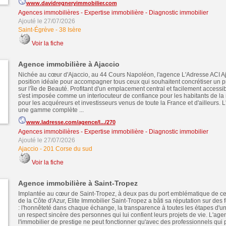
www.davidregneryimmobilier.com
Agences immobilières - Expertise immobilière - Diagnostic immobilier
Ajouté le 27/07/2026
Saint-Égrève
-
38 Isère
Voir la fiche
Agence immobilière à Ajaccio
Nichée au cœur d'Ajaccio, au 44 Cours Napoléon, l'agence L'Adresse ACI A
position idéale pour accompagner tous ceux qui souhaitent concrétiser un pr
sur l'île de Beauté. Profitant d'un emplacement central et facilement accessibl
s'est imposée comme un interlocuteur de confiance pour les habitants de la 
pour les acquéreurs et investisseurs venus de toute la France et d'ailleurs.
une gamme complète ...
www.ladresse.com/agence/l.../270
Agences immobilières - Expertise immobilière - Diagnostic immobilier
Ajouté le 27/07/2026
Ajaccio
-
201 Corse du sud
Voir la fiche
Agence immobilière à Saint-Tropez
Implantée au cœur de Saint-Tropez, à deux pas du port emblématique de cet
de la Côte d'Azur, Elite Immobilier Saint-Tropez a bâti sa réputation sur des 
: l'honnêteté dans chaque échange, la transparence à toutes les étapes d'un
un respect sincère des personnes qui lui confient leurs projets de vie. L'ag
l'immobilier de prestige ne peut fonctionner qu'avec des professionnels qui p