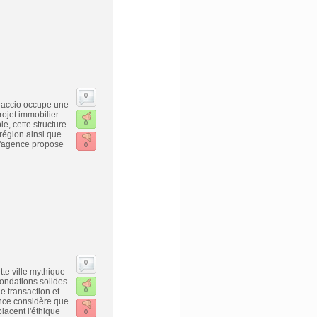
0
jaccio occupe une
ojet immobilier
e, cette structure
0
région ainsi que
 L'agence propose
0
0
te ville mythique
fondations solides
e transaction et
0
ence considère que
lacent l'éthique
0