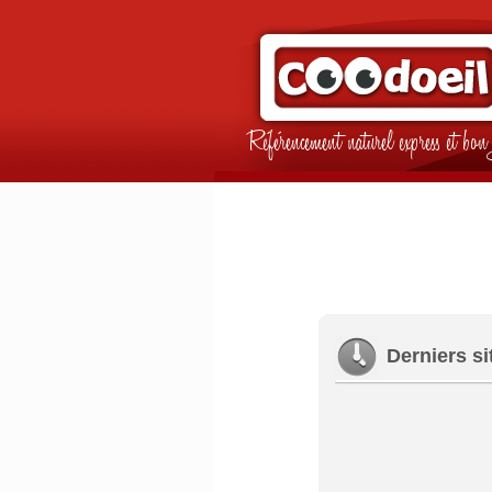
Référencement naturel express et b
Derniers si