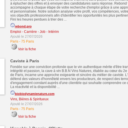
à éplucher des offres et à envoyer des candidatures sans réponse. Rebond
accompagne à chaque étape de votre recherche d'emploi grâce à une appro
et personnalisée. Notre solution analyse votre profil, vos compétences, votr
vos objectifs professionnels afin d'identifier les opportunités les plus pertin
Fini les heures perdues à trier des ...
rebond.pro
Emploi - Carrière - Job - Intérim
Ajouté le 27/07/2026
Paris
-
75 Paris
Voir la fiche
Caviste à Paris
Fondée sur une conviction profonde que le vin authentique mérite d'être tr
intégrité et passion, la cave à vin B.B.N Vins Natures, établie au cœur du 2
de Paris, incarne une approche exigeante et sincère du métier de caviste. L
défend des valeurs d'honnêteté envers les producteurs, de respect des terroi
d'engagement constant auprès d'une clientèle qui souhaite comprendre ce
La réactivité et la disponibilité ...
biobiodynamienature.com
Vins, Bières & Spiritueux
Ajouté le 27/07/2026
Paris
-
75 Paris
Voir la fiche