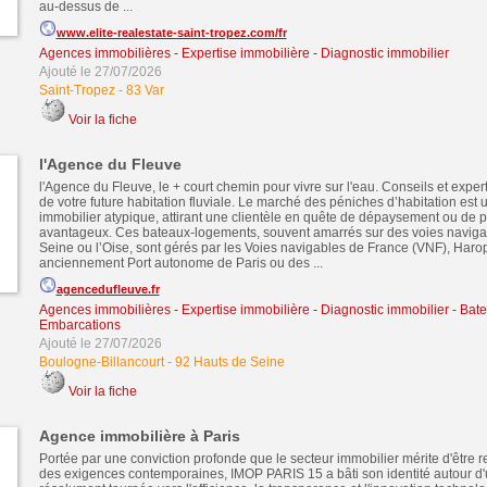
au-dessus de ...
www.elite-realestate-saint-tropez.com/fr
Agences immobilières - Expertise immobilière - Diagnostic immobilier
Ajouté le 27/07/2026
Saint-Tropez
-
83 Var
Voir la fiche
l'Agence du Fleuve
l'Agence du Fleuve, le + court chemin pour vivre sur l'eau. Conseils et expert
de votre future habitation fluviale. Le marché des péniches d’habitation est 
immobilier atypique, attirant une clientèle en quête de dépaysement ou de p
avantageux. Ces bateaux-logements, souvent amarrés sur des voies navig
Seine ou l’Oise, sont gérés par les Voies navigables de France (VNF), Haro
anciennement Port autonome de Paris ou des ...
agencedufleuve.fr
Agences immobilières - Expertise immobilière - Diagnostic immobilier
-
Bate
Embarcations
Ajouté le 27/07/2026
Boulogne-Billancourt
-
92 Hauts de Seine
Voir la fiche
Agence immobilière à Paris
Portée par une conviction profonde que le secteur immobilier mérite d'être 
des exigences contemporaines, IMOP PARIS 15 a bâti son identité autour d