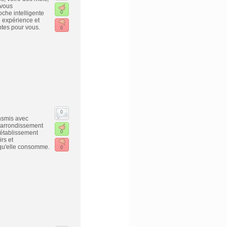
 vous
che intelligente
0
e expérience et
entes pour vous.
0
0
ansmis avec
e arrondissement
'établissement
0
rs et
 qu'elle consomme.
0