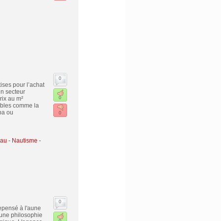
0
ises pour l’achat
un secteur
rix au m²
0
ables comme la
pa ou
0
au - Nautisme -
0
repensé à l'aune
'une philosophie