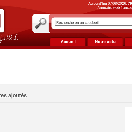
Aujourd’hui 07/08/2026,
79
Annuaire web francop
on jus SEO
Accueil
Notre actu
tes ajoutés