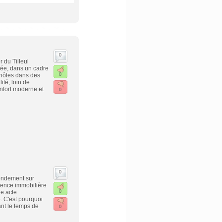
0
 du Tilleul
née, dans un cadre
s hôtes dans des
0
té, loin de
onfort moderne et
0
0
fondement sur
gence immobilière
le acte
0
. C'est pourquoi
nt le temps de
0