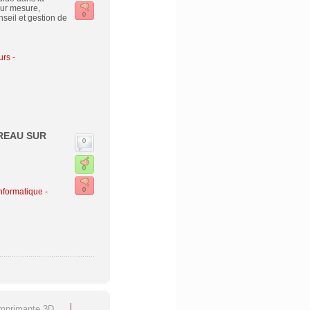
sur mesure,
0
seil et gestion de
urs -
REAU SUR
0
0
0
nformatique -
imprimante 3D
C'est quoi un Onduleur ?
Virus informatiques