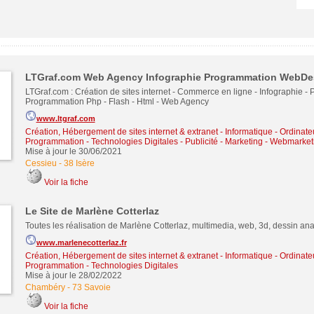
LTGraf.com Web Agency Infographie Programmation WebDe
LTGraf.com : Création de sites internet - Commerce en ligne - Infographie - 
Programmation Php - Flash - Html - Web Agency
www.ltgraf.com
Création, Hébergement de sites internet & extranet
-
Informatique - Ordinate
Programmation - Technologies Digitales
-
Publicité - Marketing - Webmarket
Mise à jour le 30/06/2021
Cessieu
-
38 Isère
Voir la fiche
Le Site de Marlène Cotterlaz
Toutes les réalisation de Marlène Cotterlaz, multimedia, web, 3d, dessin anala
www.marlenecotterlaz.fr
Création, Hébergement de sites internet & extranet
-
Informatique - Ordinate
Programmation - Technologies Digitales
Mise à jour le 28/02/2022
Chambéry
-
73 Savoie
Voir la fiche