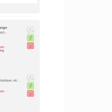
sign
0
PAO -
0
urs -
0
ing
0
lytique, etc ...
0
urs -
0