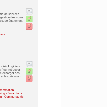
0
me de services
 gestion des noms
´occupe également
0
0
urs -
0
oisir, Logiciels
 Pour retrouver l
 télécharger des
0
er les prix avant
0
grammation -
ing - Bons plans
ion - Communautés