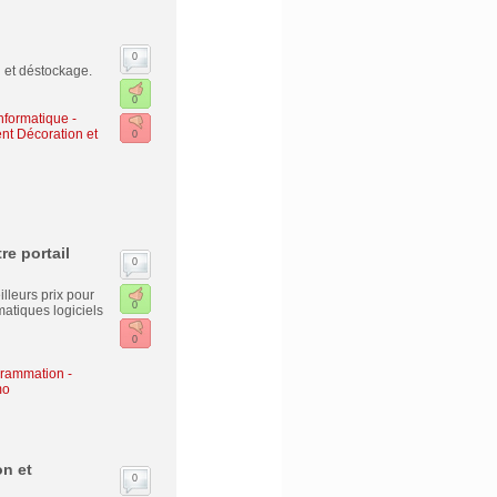
0
 et déstockage.
0
nformatique -
nt Décoration et
0
re portail
0
illeurs prix pour
0
matiques logiciels
0
grammation -
mo
n et
0