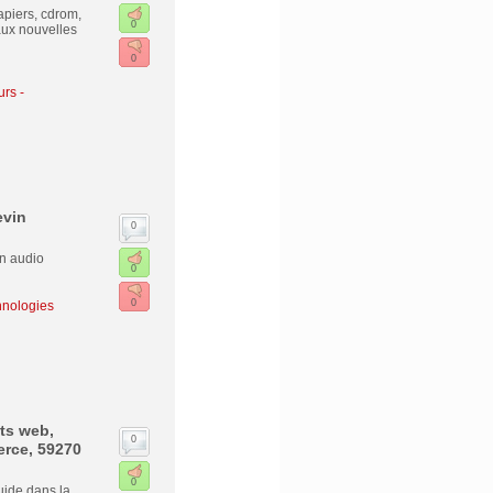
apiers, cdrom,
0
 aux nouvelles
0
urs -
evin
0
on audio
0
0
hnologies
ts web,
0
erce, 59270
0
uide dans la