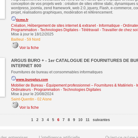
conception de vos projets web : création de sites vitrine static, dynamiques 
wordpress, joomla, zend framework, web 2.0, jquery, Flash, e-commerce, con
projet, réalisations graphiques, modération et référencement.
ticme.fr
Création, Hébergement de sites internet & extranet
-
Informatique - Ordinate
Programmation - Technologies Digitales
-
Télétravail - Travailler de chez soi
Mise à jour le 18/12/2025
Bailleul
-
59 Nord
Voir la fiche
ARGUS BURO + - 1er CATALOGUE DE FOURNITURES DE BU
INTERNET 800
Fournitures de bureau et consommables informatiques
www.buroplus.com
Mobilier de Bureau - Équipement professionnel – Fournitures & Matériels
-
I
Ordinateurs - Programmation - Technologies Digitales
Mise à jour le 20/08/2024
Saint-Quentin
-
02 Aisne
Voir la fiche
1
2
3
4
5
6
7
8
9
10
11
suivantes
e des entreprises
L'intelligence artificielle
Qu'est-ce qu'une 