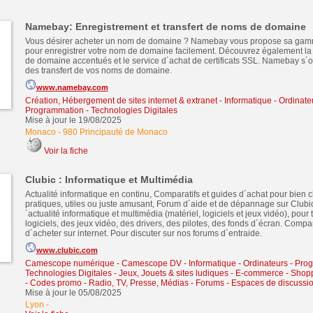
Namebay: Enregistrement et transfert de noms de domaine
Vous désirer acheter un nom de domaine ? Namebay vous propose sa gam
pour enregistrer votre nom de domaine facilement. Découvrez également la
de domaine accentués et le service d´achat de certificats SSL. Namebay s
des transfert de vos noms de domaine.
www.namebay.com
Création, Hébergement de sites internet & extranet
-
Informatique - Ordinate
Programmation - Technologies Digitales
Mise à jour le 19/08/2025
Monaco
-
980 Principauté de Monaco
Voir la fiche
Clubic : Informatique et Multimédia
Actualité informatique en continu, Comparatifs et guides d´achat pour bien ch
pratiques, utiles ou juste amusant, Forum d´aide et de dépannage sur Clubic
´actualité informatique et multimédia (matériel, logiciels et jeux vidéo), pour
logiciels, des jeux vidéo, des drivers, des pilotes, des fonds d´écran. Compar
d´acheter sur internet. Pour discuter sur nos forums d´entraide.
www.clubic.com
Camescope numérique - Camescope DV
-
Informatique - Ordinateurs - Pro
Technologies Digitales
-
Jeux, Jouets & sites ludiques
-
E-commerce - Shopp
- Codes promo
-
Radio, TV, Presse, Médias
-
Forums - Espaces de discuss
Mise à jour le 05/08/2025
Lyon
-