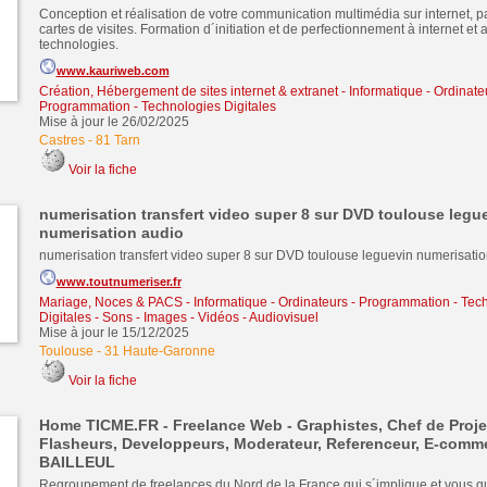
Conception et réalisation de votre communication multimédia sur internet, p
cartes de visites. Formation d´initiation et de perfectionnement à internet et
technologies.
www.kauriweb.com
Création, Hébergement de sites internet & extranet
-
Informatique - Ordinate
Programmation - Technologies Digitales
Mise à jour le 26/02/2025
Castres
-
81 Tarn
Voir la fiche
numerisation transfert video super 8 sur DVD toulouse legu
numerisation audio
numerisation transfert video super 8 sur DVD toulouse leguevin numerisati
www.toutnumeriser.fr
Mariage, Noces & PACS
-
Informatique - Ordinateurs - Programmation - Tec
Digitales
-
Sons - Images - Vidéos - Audiovisuel
Mise à jour le 15/12/2025
Toulouse
-
31 Haute-Garonne
Voir la fiche
Home TICME.FR - Freelance Web - Graphistes, Chef de Proje
Flasheurs, Developpeurs, Moderateur, Referenceur, E-comm
BAILLEUL
Regroupement de freelances du Nord de la France qui s´implique et vous g