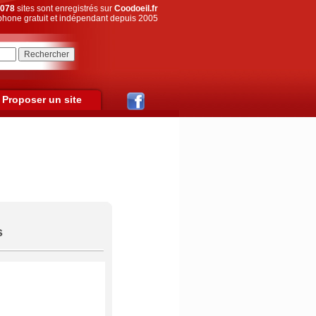
078
sites sont enregistrés sur
Coodoeil.fr
hone gratuit et indépendant depuis 2005
Proposer un site
s