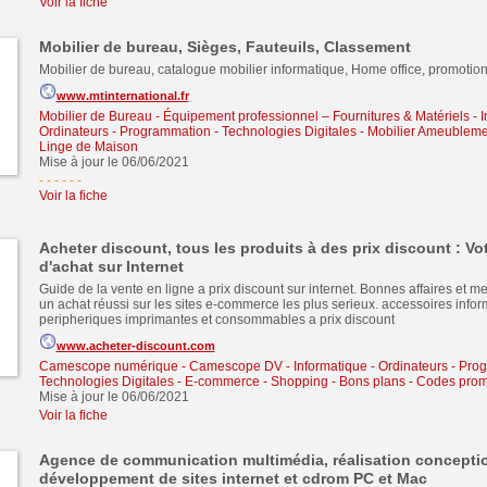
Voir la fiche
Mobilier de bureau, Sièges, Fauteuils, Classement
Mobilier de bureau, catalogue mobilier informatique, Home office, promotion
www.mtinternational.fr
Mobilier de Bureau - Équipement professionnel – Fournitures & Matériels
-
I
Ordinateurs - Programmation - Technologies Digitales
-
Mobilier Ameubleme
Linge de Maison
Mise à jour le 06/06/2021
- - - - -
-
Voir la fiche
Acheter discount, tous les produits à des prix discount : Vot
d'achat sur Internet
Guide de la vente en ligne a prix discount sur internet. Bonnes affaires et me
un achat réussi sur les sites e-commerce les plus serieux. accessoires infor
peripheriques imprimantes et consommables a prix discount
www.acheter-discount.com
Camescope numérique - Camescope DV
-
Informatique - Ordinateurs - Pro
Technologies Digitales
-
E-commerce - Shopping - Bons plans - Codes pro
Mise à jour le 06/06/2021
Voir la fiche
Agence de communication multimédia, réalisation conceptio
développement de sites internet et cdrom PC et Mac