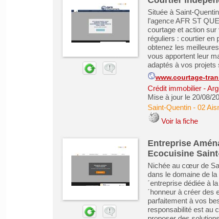
Courtier indépen
Située à Saint-Quentin
l’agence AFR ST QUEN
courtage et action su
réguliers : courtier en
obtenez les meilleure
vous apportent leur maî
adaptés à vos projets 
www.courtage-trann
Crédit immobilier
-
Arg
Mise à jour le 20/08/2
Saint-Quentin
-
02 Ais
Voir la fiche
Entreprise Aména
Ecocuisine Saint
Nichée au cœur de Sai
dans le domaine de la 
´entreprise dédiée à la
´honneur à créer des 
parfaitement à vos be
responsabilité est au
proposer des solutions