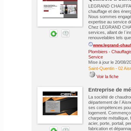
LEGRAND CHAUFFAGE e
chauffage et des énerg
Nous sommes engagés d
expertise au service d
Chez LEGRAND CHAUF
services, allant de l´
renouvelables tels que 
www.legrand-chauff
Plombiers - Chauffagist
Service
Mise à jour le 20/08/2
Saint-Quentin
-
02 Ais
Voir la fiche
Entreprise de mét
La société de chaudron
département de l´Aisn
ses compétences pour 
logement. Commençons p
charpente métallique, f
acier, porte, portail, p
fabrication et dépannag