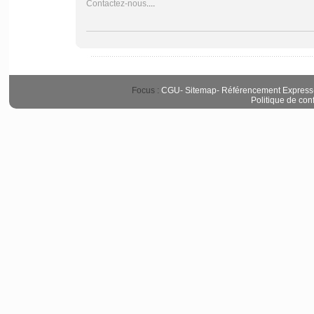
Contactez-nous
....
Focus :
CGU
-
Sitemap
-
Référencement Express
Politique de conf