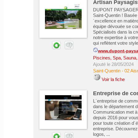
Artisan Paysagis
DUPONT PAYSAGER : Vo
Saint-Quentin ! Basée
´excellence en matièr
équipe dévouée se cons
Spécialisés dans la cr
notre expertise à votr
qui reflètent votre style
www.dupont-paysag
Piscines, Spa, Sauna
Ajouté le 28/05/2024
Saint-Quentin
-
02 Ais
Voir la fiche
Entreprise de co
L´entreprise de commu
dans le département de
Communication met à vo
depuis 2016 pour vous
pour toute création d´é
entreprise. Découvrez q
logos, ...