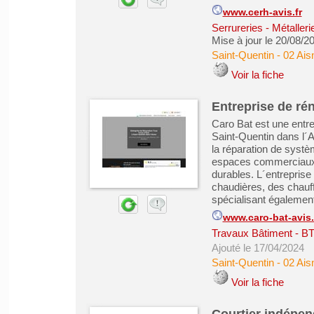
www.cerh-avis.fr
Serrureries - Métaller
Mise à jour le 20/08/2
Saint-Quentin
-
02 Ais
Voir la fiche
Entreprise de ré
Caro Bat est une entre
Saint-Quentin dans l´Ai
la réparation de systè
espaces commerciaux, 
durables. L´entreprise
chaudières, des chauff
spécialisant également
www.caro-bat-avis.
Travaux Bâtiment - B
Ajouté le 17/04/2024
Saint-Quentin
-
02 Ais
Voir la fiche