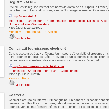
Registre - AFNIC
L'AFNIC est le registre Internet des noms de domaine en .fr (pour la France) et
de la Réunion). Association Française de Nommage Internet en Coopératio
http://www.afnic.fr
Informatique - Ordinateurs - Programmation - Technologies Digitales
-
Associ
club et confrérie
-
Webmasters
Mise à jour le 29/12/2025
Montigny-le-Bretonneux
-
78 Yvelines
Voir la fiche
Comparatif fournisseurs électricité
Ce site est consacré aux différents fournisseurs d'électricité et présente un 
offres pour les particuliers. Déterminez quel fournisseur est le moins cher po
consommation et réalisez des économies sur vos factures d'énergie!
http://www.fournisseurs-electricite.com
E-commerce - Shopping - Bons plans - Codes promo
Mise à jour le 21/02/2026
Paris
-
75 Paris
Voir la fiche
Cosmetia
Cosmetia est une plateforme B2B conçue pour répondre aux besoins spécif
cosmétique. Elle offre aux marques, laboratoires et formulateurs un espace s
pour trouver des matières premières fiables, comparer les options disponible