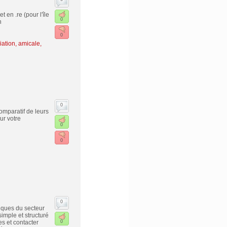
 en .re (pour l'île
0
n
0
ation, amicale,
0
comparatif de leurs
ur votre
0
0
0
iques du secteur
imple et structuré
s et contacter
0