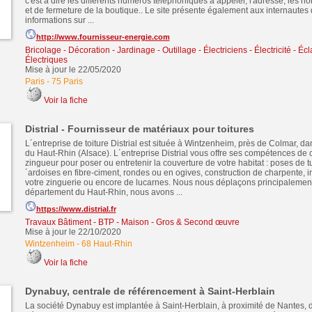
c'est à dire les différents numéros téléphoniques à appeler, l'adresse, les ho
et de fermeture de la boutique.. Le site présente également aux internaute
informations sur ...
http://www.fournisseur-energie.com
Bricolage - Décoration - Jardinage - Outillage
-
Électriciens - Électricité - É
Électriques
Mise à jour le 22/05/2020
Paris
-
75 Paris
Voir la fiche
Distrial - Fournisseur de matériaux pour toitures
L´entreprise de toiture Distrial est située à Wintzenheim, près de Colmar, d
du Haut-Rhin (Alsace). L´entreprise Distrial vous offre ses compétences de 
zingueur pour poser ou entretenir la couverture de votre habitat : poses de t
´ardoises en fibre-ciment, rondes ou en ogives, construction de charpente, in
votre zinguerie ou encore de lucarnes. Nous nous déplaçons principalement
département du Haut-Rhin, nous avons ...
https://www.distrial.fr
Travaux Bâtiment - BTP - Maison - Gros & Second œuvre
Mise à jour le 22/10/2020
Wintzenheim
-
68 Haut-Rhin
Voir la fiche
Dynabuy, centrale de référencement à Saint-Herblain
La société Dynabuy est implantée à Saint-Herblain, à proximité de Nantes, 