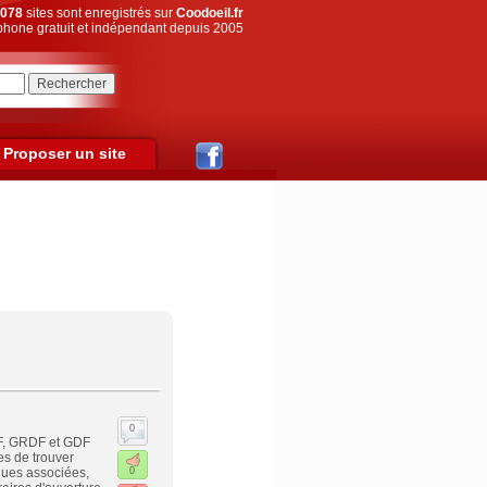
078
sites sont enregistrés sur
Coodoeil.fr
hone gratuit et indépendant depuis 2005
Proposer un site
0
DF, GRDF et GDF
es de trouver
iques associées,
0