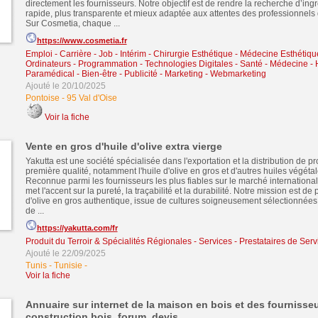
directement les fournisseurs. Notre objectif est de rendre la recherche d’ing
rapide, plus transparente et mieux adaptée aux attentes des professionnels
Sur Cosmetia, chaque ...
https://www.cosmetia.fr
Emploi - Carrière - Job - Intérim
-
Chirurgie Esthétique - Médecine Esthétiqu
Ordinateurs - Programmation - Technologies Digitales
-
Santé - Médecine - 
Paramédical - Bien-être
-
Publicité - Marketing - Webmarketing
Ajouté le 20/10/2025
Pontoise
-
95 Val d'Oise
Voir la fiche
Vente en gros d'huile d'olive extra vierge
Yakutta est une société spécialisée dans l'exportation et la distribution de pr
première qualité, notamment l'huile d'olive en gros et d'autres huiles végétal
Reconnue parmi les fournisseurs les plus fiables sur le marché international
met l'accent sur la pureté, la traçabilité et la durabilité. Notre mission est d
d'olive en gros authentique, issue de cultures soigneusement sélectionnées
de ...
https://yakutta.com/fr
Produit du Terroir & Spécialités Régionales
-
Services - Prestataires de Serv
Ajouté le 22/09/2025
Tunis - Tunisie
-
Voir la fiche
Annuaire sur internet de la maison en bois et des fournisseu
construction bois, forum, devis