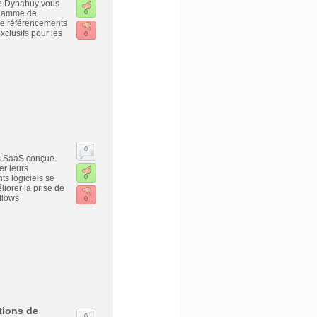
ise Dynabuy vous
 gamme de
0
 de référencements
xclusifs pour les
0
0
es SaaS conçue
er leurs
s logiciels se
0
liorer la prise de
flows
0
tions de
0