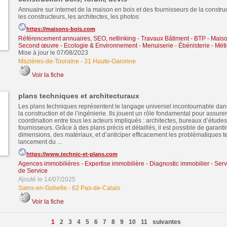
Annuaire sur internet de la maison en bois et des fournisseurs de la construc
les constructeurs, les architectes, les photos
https://maisons-bois.com
Référencement annuaires, SEO, netlinking
-
Travaux Bâtiment - BTP - Maiso
Second œuvre
-
Ecologie & Environnement
-
Menuiserie - Ébénisterie - Mét
Mise à jour le 07/08/2023
Mazières-de-Touraine
-
31 Haute-Garonne
Voir la fiche
plans techniques et architecturaux
Les plans techniques représentent le langage universel incontournable dan
la construction et de l’ingénierie. Ils jouent un rôle fondamental pour assure
coordination entre tous les acteurs impliqués : architectes, bureaux d’études,
fournisseurs. Grâce à des plans précis et détaillés, il est possible de garant
dimensions, des matériaux, et d’anticiper efficacement les problématiques t
lancement du ...
https://www.technic-et-plans.com
Agences immobilières - Expertise immobilière - Diagnostic immobilier
-
Serv
de Service
Ajouté le 14/07/2025
Sains-en-Gohelle
-
62 Pas-de-Calais
Voir la fiche
1
2
3
4
5
6
7
8
9
10
11
suivantes