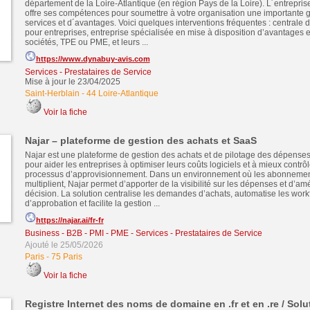
département de la Loire-Atlantique (en région Pays de la Loire). L´entrepr
offre ses compétences pour soumettre à votre organisation une importante
services et d´avantages. Voici quelques interventions fréquentes : centrale
pour entreprises, entreprise spécialisée en mise à disposition d’avantages e
sociétés, TPE ou PME, et leurs ...
https://www.dynabuy-avis.com
Services - Prestataires de Service
Mise à jour le 23/04/2025
Saint-Herblain
-
44 Loire-Atlantique
Voir la fiche
Najar – plateforme de gestion des achats et SaaS
Najar est une plateforme de gestion des achats et de pilotage des dépens
pour aider les entreprises à optimiser leurs coûts logiciels et à mieux contrôl
processus d’approvisionnement. Dans un environnement où les abonnement
multiplient, Najar permet d’apporter de la visibilité sur les dépenses et d’amé
décision. La solution centralise les demandes d’achats, automatise les work
d’approbation et facilite la gestion ...
https://najar.ai/fr-fr
Business - B2B - PMI - PME
-
Services - Prestataires de Service
Ajouté le 25/05/2026
Paris
-
75 Paris
Voir la fiche
Registre Internet des noms de domaine en .fr et en .re / Solu