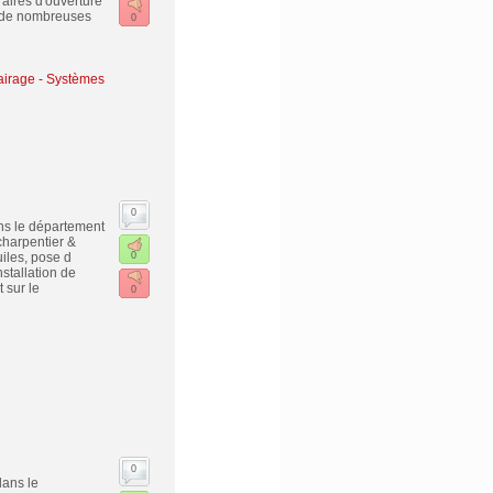
raires d'ouverture
s de nombreuses
0
clairage - Systèmes
0
ans le département
charpentier &
uiles, pose d
0
stallation de
 sur le
0
0
dans le