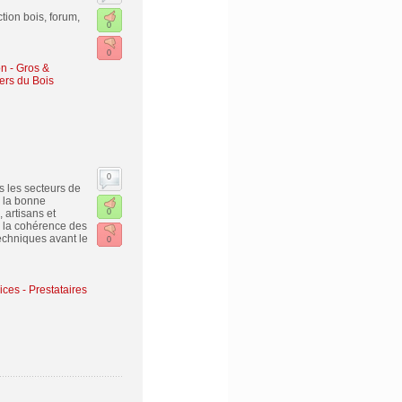
tion bois, forum,
0
0
n - Gros &
iers du Bois
0
s les secteurs de
r la bonne
 artisans et
0
ir la cohérence des
echniques avant le
0
ices - Prestataires