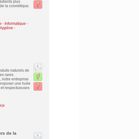
rédients plus
 de la cosmétique.
0
e
-
Informatique -
Hygiène -
0
oduits naturels de
es rares.
, notre entreprise
0
e proposer une huile
 et respectueuses
0
ice
rs de la
0