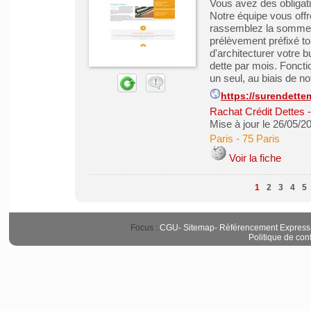
Vous avez des obligat
Notre équipe vous off
rassemblez la somme d
prélèvement préfixé tou
d'architecturer votre b
dette par mois. Foncti
un seul, au biais de not
https://surendett
Rachat Crédit Dettes
Mise à jour le 26/05/2
Paris
-
75 Paris
Voir la fiche
1
2
3
4
5
Focus :
CGU
-
Sitemap
-
Référencement Express
Politique de conf