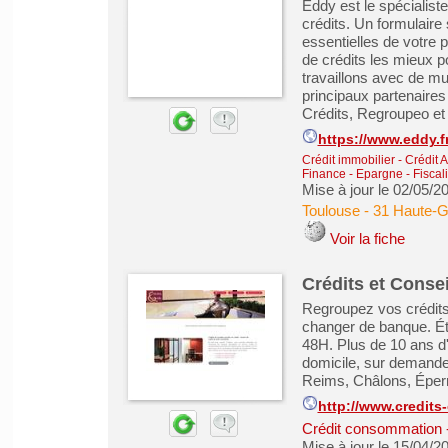
Eddy est le spécialiste
crédits. Un formulaire
essentielles de votre
de crédits les mieux 
travaillons avec de mu
principaux partenaires
Crédits, Regroupeo et S
https://www.eddy.f
Crédit immobilier
-
Crédit 
Finance - Epargne - Fiscali
Mise à jour le 02/05/2
Toulouse
-
31 Haute-
Voir la fiche
Crédits et Consei
Regroupez vos crédits
changer de banque. Étud
48H. Plus de 10 ans d
domicile, sur demande
Reims, Châlons, Éperna
http://www.credits-
Crédit consommation
Mise à jour le 15/04/2