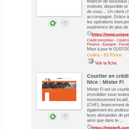
financer de nouveaux p
motivée, disponible et
de vous… Un client che
accompagné. Grâce à n
les opérations bancair
expérience de plus de 
https://www.unipr
Crédit immobilier
-
Crédit 
Finance - Epargne - Fiscali
Mise à jour le 01/07/2
Oullins
-
69 Rhône
Voir la fiche
Courtier en crédi
Nice : Mister Fi
Mister Fi est un courti
immobilier sous toutes
investissement locatif,
(CHF), financement d
également les professi
leurs demandes de prêt
ainsi que dans le ...
https://misterfi.co