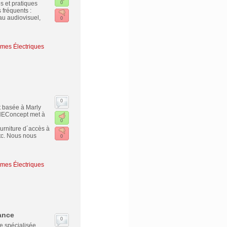
s et pratiques
0
fréquents :
eau audiovisuel,
0
tèmes Électriques
0
t basée à Marly
 HEConcept met à
0
urniture d´accès à
 etc. Nous nous
0
tèmes Électriques
ance
0
 spécialisée