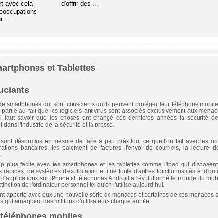
et avec cela
d'offrir des ...
réoccupations
 ...
artphones et Tablettes
ouciants
 de smartphones qui sont conscients qu'ils peuvent protéger leur téléphone mobile 
n partie au fait que les logiciels antivirus sont associés exclusivement aux menac
il faut savoir que les choses ont changé ces dernières années la sécurité d
 dans l'industrie de la sécurité et la presse.
sont désormais en mesure de faire à peu près tout ce que l'on fait avec les ordi
ations bancaires, les paiement de factures, l'envoi de courriels, la lecture d
.
 plus facile avec les smartphones et les tablettes comme l'Ipad qui disposent
s rapides, de systèmes d'exploitation et une foule d'autres fonctionnalités et d'outi
ut d'applications sur iPhone et téléphones Android a révolutionné le monde du mobi
tinction de l'ordinateur personnel tel qu'on l'utilise aujourd’hui.
ont apporté avec eux une nouvelle série de menaces et certaines de ces menaces s
 qui arnaquent des millions d'utilisateurs chaque année.
 téléphones mobiles