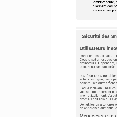
omniprésente, 
viennent des p
croissantes pour
Sécurité des Sm
Utilisateurs ins
Rare sont les utilisateurs
Cette situation est due e
ordinateurs. Cependant, 
aujourd'hui un sujet brûlant
Les téléphones portables 
achats en ligne, les opér
nombreuses autres tâches
Ceci est devenu beaucoup
vitesses de traitement plu
internet facilement. L'ajo
proche signifier la quasi ex
De fait, les Smartphones 
en apparence authentiques
Menaces sur les