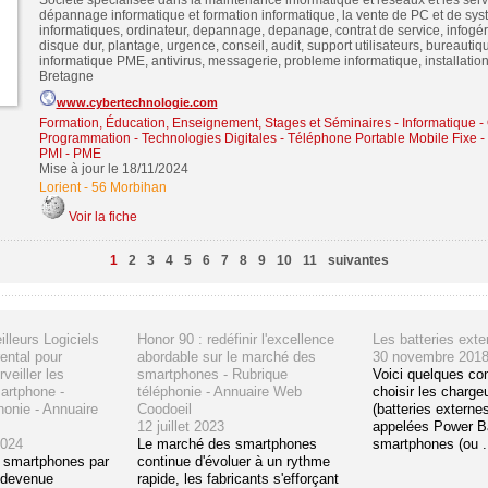
Société spécialisée dans la maintenance informatique et réseaux et les serv
dépannage informatique et formation informatique, la vente de PC et de sy
informatiques, ordinateur, depannage, depanage, contrat de service, infogér
disque dur, plantage, urgence, conseil, audit, support utilisateurs, bureauti
informatique PME, antivirus, messagerie, probleme informatique, installation
Bretagne
www.cybertechnologie.com
Formation, Éducation, Enseignement, Stages et Séminaires
-
Informatique -
Programmation - Technologies Digitales
-
Téléphone Portable Mobile Fixe
-
PMI - PME
Mise à jour le 18/11/2024
Lorient
-
56 Morbihan
Voir la fiche
1
2
3
4
5
6
7
8
9
10
11
suivantes
illeurs Logiciels
Honor 90 : redéfinir l'excellence
Les batteries exte
ental pour
abordable sur le marché des
30 novembre 201
veiller les
smartphones - Rubrique
Voici quelques con
artphone -
téléphonie - Annuaire Web
choisir les charge
onie - Annuaire
Coodoeil
(batteries externe
12 juillet 2023
appelées Power B
2024
Le marché des smartphones
smartphones (ou .
es smartphones par
continue d'évoluer à un rythme
t devenue
rapide, les fabricants s'efforçant