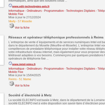
informatiques, ainsi que des solutions cloud ...
www.edit-technologies-avis.fr
Informatique - Ordinateurs - Programmation - Technologies Digitales
-
Télép
Mobile Fixe
Mise à jour le 27/12/2024
Marly
-
57 Moselle
Voir la fiche
Réseaux et opérateur téléphonique professionnels à Reims
L´entreprise de vente d´équipements et de services numériques Imtel est b
dans le département du Moselle (Meurthe-et-Moselle). L´entreprise Imtel vou
compétences de prestataire téléphonique pour installer votre réseau téléph
votre infrastructure réseau internet, mais également pour vous proposer des
télétravail adaptées à vos besoins. Commençons par quelques prestations h
opérateurs de téléphonie fixe ...
www.imtel-reims.fr
Informatique - Ordinateurs - Programmation - Technologies Digitales
-
Télép
Mobile Fixe
Mise à jour le 15/04/2025
Reims
-
51 Marne
Voir la fiche
Société d´électricité à Metz
La société ELECINFO est basée à Metz, dans le département de la Lorraine 
société ELECINFO met à votre disposition son savoir-faire d´électricien pou