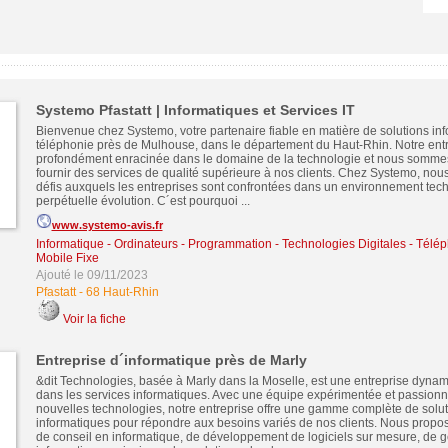
Systemo Pfastatt | Informatiques et Services IT
Bienvenue chez Systemo, votre partenaire fiable en matière de solutions inf
téléphonie près de Mulhouse, dans le département du Haut-Rhin. Notre entr
profondément enracinée dans le domaine de la technologie et nous somme
fournir des services de qualité supérieure à nos clients. Chez Systemo, no
défis auxquels les entreprises sont confrontées dans un environnement tec
perpétuelle évolution. C´est pourquoi ...
www.systemo-avis.fr
Informatique - Ordinateurs - Programmation - Technologies Digitales
-
Télép
Mobile Fixe
Ajouté le 09/11/2023
Pfastatt
-
68 Haut-Rhin
Voir la fiche
Entreprise d´informatique près de Marly
&dit Technologies, basée à Marly dans la Moselle, est une entreprise dyna
dans les services informatiques. Avec une équipe expérimentée et passionn
nouvelles technologies, notre entreprise offre une gamme complète de solu
informatiques pour répondre aux besoins variés de nos clients. Nous propo
de conseil en informatique, de développement de logiciels sur mesure, de 