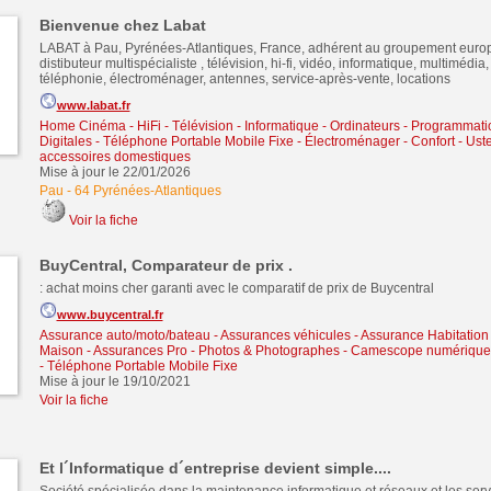
Bienvenue chez Labat
LABAT à Pau, Pyrénées-Atlantiques, France, adhérent au groupement eur
distibuteur multispécialiste , télévision, hi-fi, vidéo, informatique, multimédia
téléphonie, électroménager, antennes, service-après-vente, locations
www.labat.fr
Home Cinéma - HiFi - Télévision
-
Informatique - Ordinateurs - Programmati
Digitales
-
Téléphone Portable Mobile Fixe
-
Électroménager - Confort - Uste
accessoires domestiques
Mise à jour le 22/01/2026
Pau
-
64 Pyrénées-Atlantiques
Voir la fiche
BuyCentral, Comparateur de prix .
: achat moins cher garanti avec le comparatif de prix de Buycentral
www.buycentral.fr
Assurance auto/moto/bateau - Assurances véhicules
-
Assurance Habitation
Maison - Assurances Pro
-
Photos & Photographes
-
Camescope numérique
-
Téléphone Portable Mobile Fixe
Mise à jour le 19/10/2021
Voir la fiche
Et l´Informatique d´entreprise devient simple....