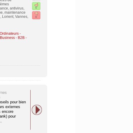
ices de
stèmes
ance, antivirus,
0
que, maintenance
, Lorient, Vannes,
0
 Ordinateurs -
Business - B2B -
rnes
8
seils pour bien
urs externes
s encore
ank) pour
..