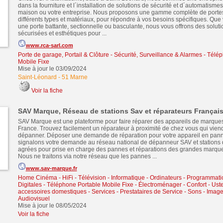
dans la fourniture et l´installation de solutions de sécurité et d´automatisme
maison ou votre entreprise. Nous proposons une gamme complète de porte
différents types et matériaux, pour répondre à vos besoins spécifiques. Que
une porte battante, sectionnelle ou basculante, nous vous offrons des soluti
sécurisées et esthétiques pour ...
www.rca-sarl.com
Porte de garage, Portail & Clôture
-
Sécurité, Surveillance & Alarmes
-
Télép
Mobile Fixe
Mise à jour le 03/09/2024
Saint-Léonard
-
51 Marne
Voir la fiche
SAV Marque, Réseau de stations Sav et réparateurs Françai
SAV Marque est une plateforme pour faire réparer des appareils de marques
France. Trouvez facilement un réparateur à proximité de chez vous qui vien
dépanner. Déposer une demande de réparation pour votre appareil en pann
signalons votre demande au réseau national de dépanneur SAV et station
agrées pour prise en charge des pannes et réparations des grandes marque
Nous ne traitons via notre réseau que les pannes ...
www.sav-marque.fr
Home Cinéma - HiFi - Télévision
-
Informatique - Ordinateurs - Programmati
Digitales
-
Téléphone Portable Mobile Fixe
-
Électroménager - Confort - Uste
accessoires domestiques
-
Services - Prestataires de Service
-
Sons - Image
Audiovisuel
Mise à jour le 08/05/2024
Voir la fiche