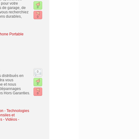
s pour votre
s de garage, de
0
 vous recherchiez
ons durables,
0
hone Portable
s
0
 distribués en
dra vous
e et nous
0
s dépannages
s Hors Garanties.
0
on - Technologies
nsiles et
s - Vidéos -