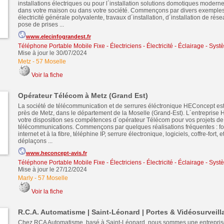
installations électriques ou pour l´installation solutions domotiques moderne
dans votre maison ou dans votre société. Commençons par divers exemples 
électricité générale polyvalente, travaux d´installation, d´installation de rés
pose de prises ...
www.elecinfograndest.fr
Téléphone Portable Mobile Fixe
-
Électriciens - Électricité - Éclairage - Sys
Mise à jour le 30/07/2024
Metz
-
57 Moselle
Voir la fiche
Opérateur Télécom à Metz (Grand Est)
La société de télécommunication et de serrures éléctronique HEConcept es
près de Metz, dans le département de la Moselle (Grand-Est). L´entreprise
votre disposition ses compétences d´opérateur Télécom pour vos projets de
télécommunications. Commençons par quelques réalisations fréquentes : fo
internet et à la fibre, téléphine IP, serrure électronique, logiciels, coffre-fort,
déplaçons ...
www.heconcept-avis.fr
Téléphone Portable Mobile Fixe
-
Électriciens - Électricité - Éclairage - Sys
Mise à jour le 27/12/2024
Marly
-
57 Moselle
Voir la fiche
R.C.A. Automatisme | Saint-Léonard | Portes & Vidéosurveill
Chez RCA Automatisme, basé à Saint-Léonard, nous sommes une entreprise