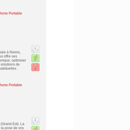
hone Portable
0
asée à Reims,
s offre ses
onique, optimiser
0
 solutions de
abituelles :
0
hone Portable
0
(Grand Est). La
r la pose de vos