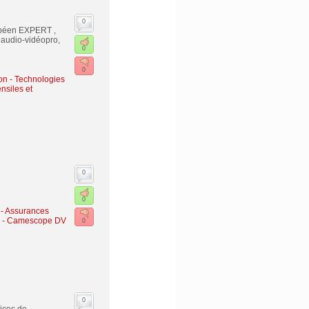
0
opéen EXPERT ,
, audio-vidéopro,
0
0
on - Technologies
nsiles et
0
0
 - Assurances
 - Camescope DV
0
0