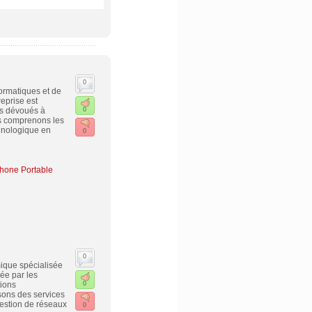
0
ormatiques et de
eprise est
s dévoués à
0
us comprenons les
hnologique en
0
hone Portable
0
mique spécialisée
ée par les
tions
0
sons des services
gestion de réseaux
0