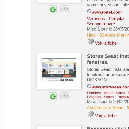
vous souyez particulie
www.toitel.com
Vérandas - Pergolas -
Second œuvre
Mise à jour le 26/05/2
Nice
-
06 Alpes-Marit
Voir la fiche
Stores Seas: inst
fenetres.
Stores Seas: installate
fenetres sur mesure. 
DICKSON
www.storeseas.co
Fenêtres - Volets - Vitres -
Pergolas - Stores
-
Travaux
Mise à jour le 26/02/2
Asnières-sur-Seine
-
9
Voir la fiche
Bienvenue chez 