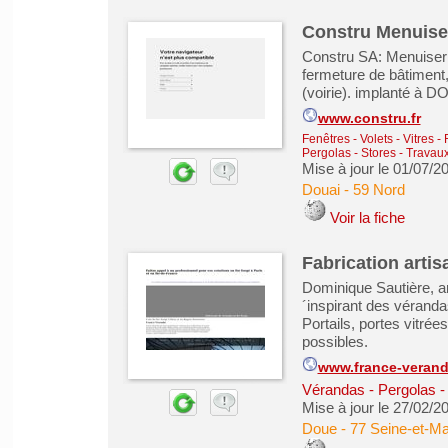
Constru Menuiser
Constru SA: Menuiseri
fermeture de bâtiment,
(voirie). implanté à D
www.constru.fr
Fenêtres - Volets - Vitres -
Pergolas - Stores
-
Travaux
Mise à jour le 01/07/2
Douai
-
59 Nord
Voir la fiche
Fabrication artis
Dominique Sautière, art
´inspirant des véranda
Portails, portes vitrée
possibles.
www.france-veran
Vérandas - Pergolas -
Mise à jour le 27/02/2
Doue
-
77 Seine-et-M