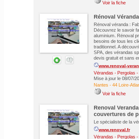
Voir la fiche
Rénoval Véranda :
Rénoval véranda : Fab
Découvrez le savoir fa
aluminium. Rénoval p
besoins de tous les c
traditionnel. A découv
SPA, des vérandas sp
devis gratuit et sans 
www.renoval-vera
Vérandas - Pergolas -
Mise à jour le 08/07/2
Nantes
-
44 Loire-Atla
Voir la fiche
Renoval Verandas 
couvertures de p
Le spécialiste de la v
www.renoval.fr
Vérandas - Pergolas -