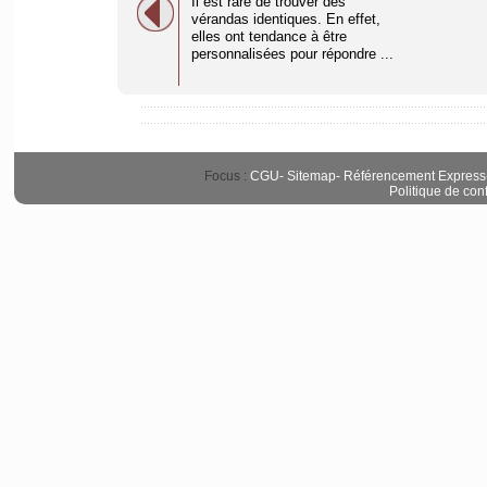
Il est rare de trouver des
vérandas identiques. En effet,
elles ont tendance à être
personnalisées pour répondre ...
Focus :
CGU
-
Sitemap
-
Référencement Express
Politique de conf