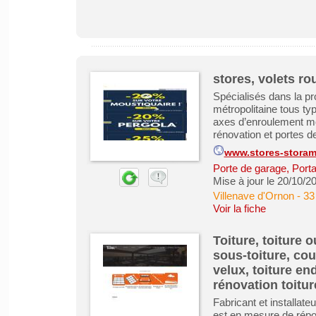
stores, volets ro
Spécialisés dans la pr
métropolitaine tous ty
axes d’enroulement mot
rénovation et portes d
www.stores-storami
Porte de garage, Porta
Mise à jour le 20/10/2
Villenave d'Ornon
-
33
Voir la fiche
Toiture, toiture 
sous-toiture, cou
velux, toiture e
rénovation toitur
Fabricant et installateu
est en mesure de répo