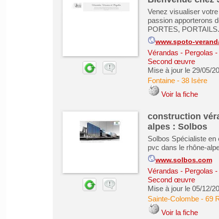
Venez visualiser votre
passion apporterons
PORTES, PORTAILS...
www.spoto-veranda
Vérandas - Pergolas -
Second œuvre
Mise à jour le 29/05/2
Fontaine
-
38 Isère
Voir la fiche
construction vér
alpes : Solbos
Solbos Spécialiste en 
pvc dans le rhône-alpes
www.solbos.com
Vérandas - Pergolas -
Second œuvre
Mise à jour le 05/12/2
Sainte-Colombe
-
69 
Voir la fiche