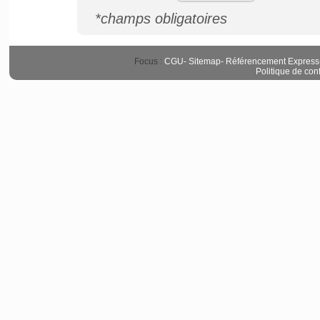
*champs obligatoires
Focus :
CGU
-
Sitemap
-
Référencement Express
Politique de conf