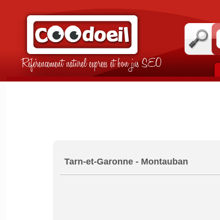
Référencement naturel express et bon jus SEO
Tarn-et-Garonne - Montauban