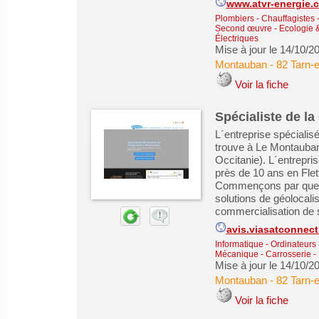
www.atvr-energie.
Plombiers - Chauffagistes - 
Second œuvre
-
Ecologie 
Électriques
Mise à jour le 14/10/2
Montauban
-
82 Tarn-
Voir la fiche
Spécialiste de l
L´entreprise spécialis
trouve à Le Montauban
Occitanie). L´entrepr
près de 10 ans en Fl
Commençons par quelqu
solutions de géolocalis
commercialisation de sol
avis.viasatconnect.
Informatique - Ordinateurs
Mécanique - Carrosserie - 
Mise à jour le 14/10/2
Montauban
-
82 Tarn-
Voir la fiche