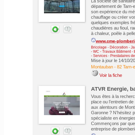
La société de sanitai
département de Tarn-e
son expérience du méti
chauffage ou créer vos
quelques exemples fré
chaudières au fioul, r
à chaleur, poêle à pellet
www.cme-plomberie
Bricolage - Décoration - Ja
- WC
-
Travaux Bâtiment -
-
Services - Prestataires d
Mise à jour le 14/10/2
Montauban
-
82 Tarn-
Voir la fiche
ATVR Energie, b
Vous êtes à la recherch
place ou l’entretien d
aux alentours de Mont
Garonne ? N’hésitez p
spécialiste en énergie
Commençons par quelqu
entreprise de plomberie