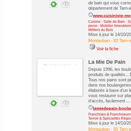
de bain qui vous corre
département de Tarn-e
www.cuisiniste-m
Cuisine - Salle de Bain - 
perso
-
Mobilier Ameubleme
Métiers du Bois
Mise à jour le 14/10/2
Montauban
-
82 Tarn-
Voir la fiche
La Mie De Pain
Depuis 1996, les boula
produits de qualités...
Tous nos pains sont pét
dans nos boulangeries 
élaborés à base d'un 
vous restaurer sur pl
d'accès, facilement ...
lamiedepain-boulan
Franchises & Franchiseurs
Terroir & Spécialités Régi
Mise à jour le 14/10/2
Montauban
-
82 Tarn-