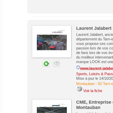
Laurent Jalabert 
Laurent Jalabert, anci
département du Tarn-e
vous propose ses com
passion lors de vos c
de fans lors de vos év
du meilleur intervena
marque LOOK est une f
www.laurent-jalaber
Sports, Loisirs & Pass
Mise à jour le 14/10/2
Montauban
-
82 Tarn-
Voir la fiche
CME, Entreprise 
Montauban