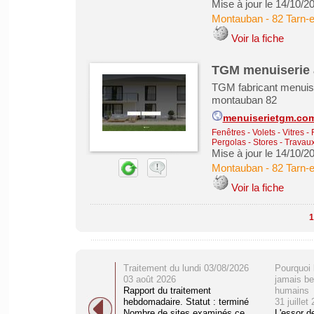
Mise à jour le 14/10/2
Montauban
-
82 Tarn-
Voir la fiche
TGM menuiserie 
TGM fabricant menuiser
montauban 82
menuiserietgm.co
Fenêtres - Volets - Vitres -
Pergolas - Stores
-
Travaux
Mise à jour le 14/10/2
Montauban
-
82 Tarn-
Voir la fiche
1
Traitement du lundi 03/08/2026
Pourquoi 
03 août 2026
jamais be
Rapport du traitement
humains
hebdomadaire. Statut : terminé
31 juillet
Nombre de sites examinés ce
L'essor d