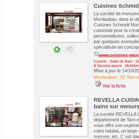
Cuisines Schmid
La société de menuise
Montauban, dans le dé
Cuisines Schmidt Mont
cuisiniste pour la créa
personnalisées, sall
par quelques exemples
spécialisée en concept
www.cuisines-mon
Cuisine - Salle de Bain - 
& Second œuvre
-
Mobilie
Mise à jour le 14/10/2
Montauban
-
82 Tarn-
Voir la fiche
REVELLA CUISINE
bains sur mesur
La société REVELLA C
département de Tarn-
vous offre son expéri
votre habitat, un large 
mesure, etc. C´est da