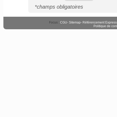
*champs obligatoires
Focus :
CGU
-
Sitemap
-
Référencement Express
Politique de conf