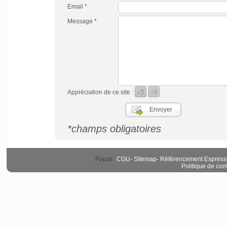
Email *
Message *
Appréciation de ce site :
*champs obligatoires
Focus :
CGU
-
Sitemap
-
Référencement Express
Politique de conf