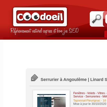
Référencement naturel express et bon jus SEO
Serrurier à Angoulême | Linard 
Fenêtres - Volets - Vitres 
Service
-
Serrureries - Mé
Taponnat-Fleurignac
-
16
Mise à jour le 30/10/2020