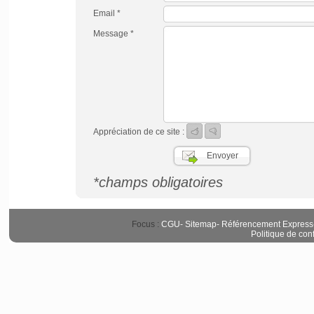
Email *
Message *
Appréciation de ce site :
*champs obligatoires
Focus :
CGU
-
Sitemap
-
Référencement Express
Politique de conf