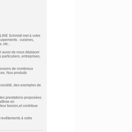
LINE Schmidt met à votre
quipements : cuisines,
 etc...
é aussi de nous déplacer
 particuliers, entreprises,
roposons de nombreux
ces. Nos produits
e société, des exemples de
é des prestations proposées.
aîtrise en
eur besoin,et contribue
 revêtements à votre