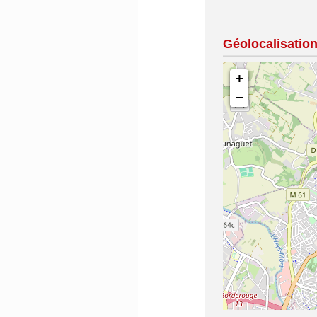
Géolocalisatio
+
−