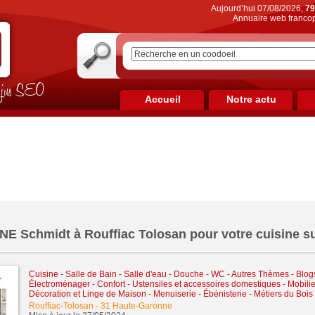
Aujourd’hui 07/08/2026,
79
Annuaire web francop
on jus SEO
Accueil
Notre actu
E Schmidt à Rouffiac Tolosan pour votre cuisine s
Cuisine - Salle de Bain - Salle d'eau - Douche - WC
-
Autres Thèmes - Blogs 
Électroménager - Confort - Ustensiles et accessoires domestiques
-
Mobili
Décoration et Linge de Maison
-
Menuiserie - Ébénisterie - Métiers du Bois
Rouffiac-Tolosan
-
31 Haute-Garonne