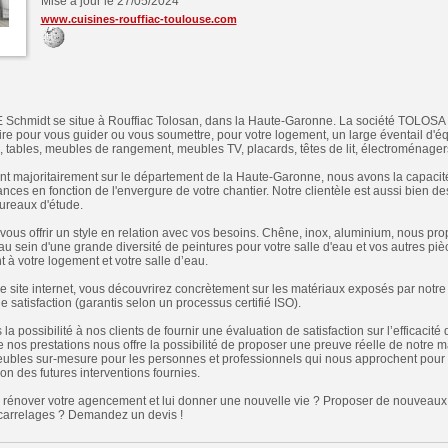
Mise à jour le 27/05/2024
www.cuisines-rouffiac-toulouse.com
Schmidt se situe à Rouffiac Tolosan, dans la Haute-Garonne. La société TOLOSA 
aire pour vous guider ou vous soumettre, pour votre logement, un large éventail d'é
, tables, meubles de rangement, meubles TV, placards, têtes de lit, électroménagers,
nt majoritairement sur le département de la Haute-Garonne, nous avons la capacit
nces en fonction de l'envergure de votre chantier. Notre clientèle est aussi bien des
bureaux d'étude.
vous offrir un style en relation avec vos besoins. Chêne, inox, aluminium, nous p
u sein d'une grande diversité de peintures pour votre salle d'eau et vos autres piè
 à votre logement et votre salle d’eau.
e site internet, vous découvrirez concrètement sur les matériaux exposés par notr
de satisfaction (garantis selon un processus certifié ISO).
la possibilité à nos clients de fournir une évaluation de satisfaction sur l’efficacit
 nos prestations nous offre la possibilité de proposer une preuve réelle de notre m
ubles sur-mesure pour les personnes et professionnels qui nous approchent pour l
ion des futures interventions fournies.
e rénover votre agencement et lui donner une nouvelle vie ? Proposer de nouveaux
carrelages ? Demandez un devis !