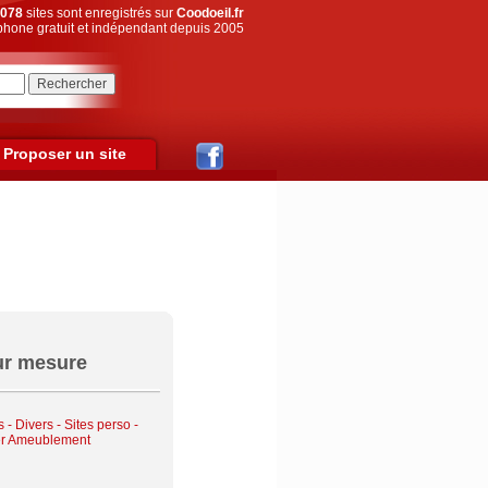
078
sites sont enregistrés sur
Coodoeil.fr
hone gratuit et indépendant depuis 2005
Proposer un site
ur mesure
- Divers - Sites perso
-
er Ameublement