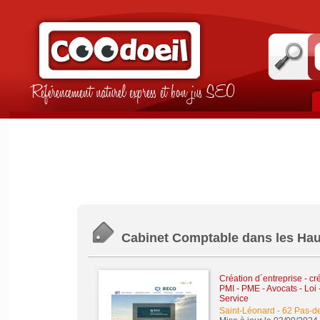
Référencement naturel express et bon jus SEO
Cabinet Comptable dans les Hau
Création d´entreprise - cr
PMI - PME
-
Avocats - Loi 
Service
Saint-Léonard
-
62 Pas-de