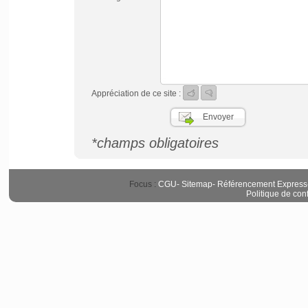
Appréciation de ce site :
*champs obligatoires
Focus :
CGU
-
Sitemap
-
Référencement Express
Politique de conf