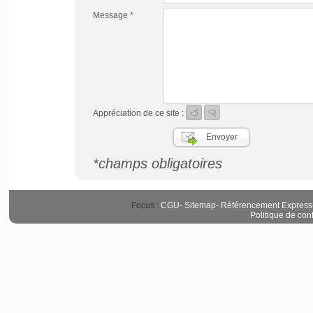
Message *
Appréciation de ce site :
*champs obligatoires
Focus :
CGU
-
Sitemap
-
Référencement Express
Politique de conf