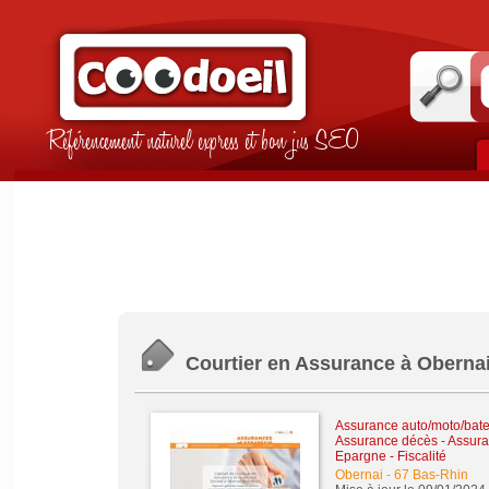
Référencement naturel express et bon jus SEO
Courtier en Assurance à Oberna
Assurance auto/moto/bate
Assurance décès
-
Assura
Epargne - Fiscalité
Obernai
-
67 Bas-Rhin