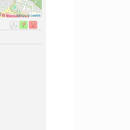
Leaflet
0
0
0