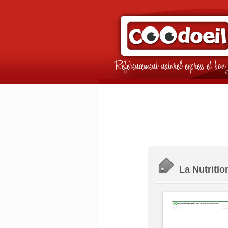
Référencement naturel express et b
La Nutriti