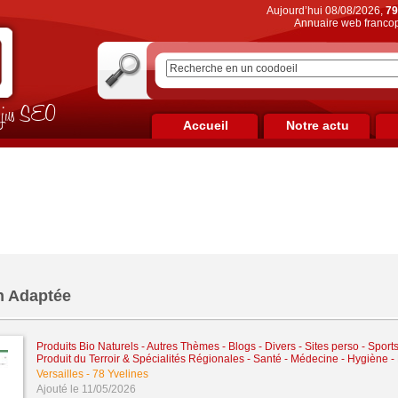
Aujourd’hui 08/08/2026,
79
Annuaire web francop
on jus SEO
Accueil
Notre actu
on Adaptée
Produits Bio Naturels
-
Autres Thèmes - Blogs - Divers - Sites perso
-
Sports
Produit du Terroir & Spécialités Régionales
-
Santé - Médecine - Hygiène - 
Versailles
-
78 Yvelines
Ajouté le 11/05/2026