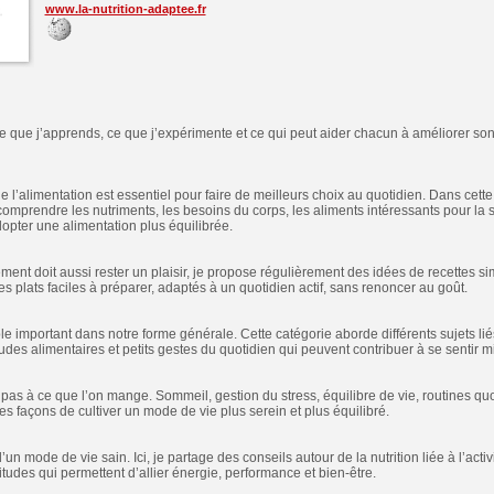
www.la-nutrition-adaptee.fr
ce que j’apprends, ce que j’expérimente et ce qui peut aider chacun à améliorer son
l’alimentation est essentiel pour faire de meilleurs choix au quotidien. Dans cette
comprendre les nutriments, les besoins du corps, les aliments intéressants pour la 
opter une alimentation plus équilibrée.
nt doit aussi rester un plaisir, je propose régulièrement des idées de recettes s
 des plats faciles à préparer, adaptés à un quotidien actif, sans renoncer au goût.
le important dans notre forme générale. Cette catégorie aborde différents sujets liés
udes alimentaires et petits gestes du quotidien qui peuvent contribuer à se sentir m
e pas à ce que l’on mange. Sommeil, gestion du stress, équilibre de vie, routines qu
es façons de cultiver un mode de vie plus serein et plus équilibré.
’un mode de vie sain. Ici, je partage des conseils autour de la nutrition liée à l’acti
tudes qui permettent d’allier énergie, performance et bien-être.