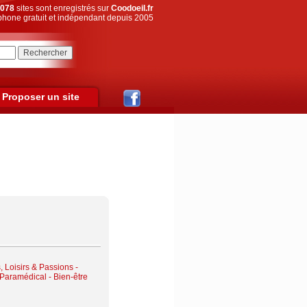
078
sites sont enregistrés sur
Coodoeil.fr
hone gratuit et indépendant depuis 2005
Proposer un site
, Loisirs & Passions
-
Paramédical - Bien-être