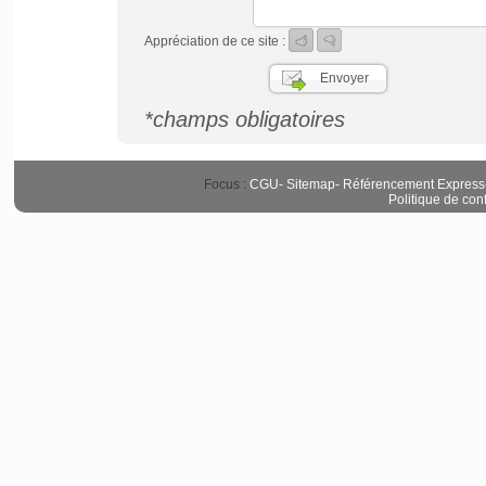
Appréciation de ce site :
*champs obligatoires
Focus :
CGU
-
Sitemap
-
Référencement Express
Politique de conf