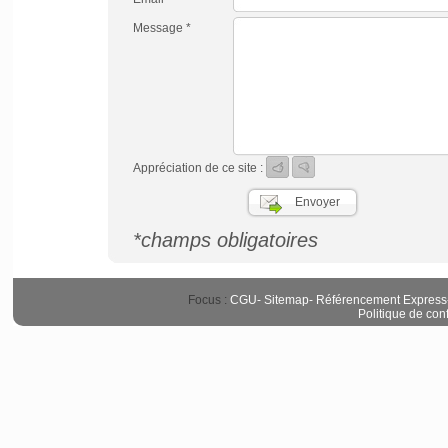
Message *
Appréciation de ce site :
*champs obligatoires
Focus :
CGU
-
Sitemap
-
Référencement Express
Politique de conf