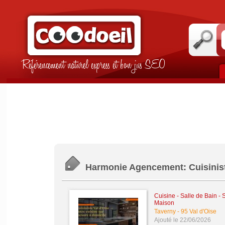
Référencement naturel express et bon jus SEO
Harmonie Agencement: Cuisinist
Cuisine - Salle de Bain -
Maison
Taverny
-
95 Val d'Oise
Ajouté le 22/06/2026