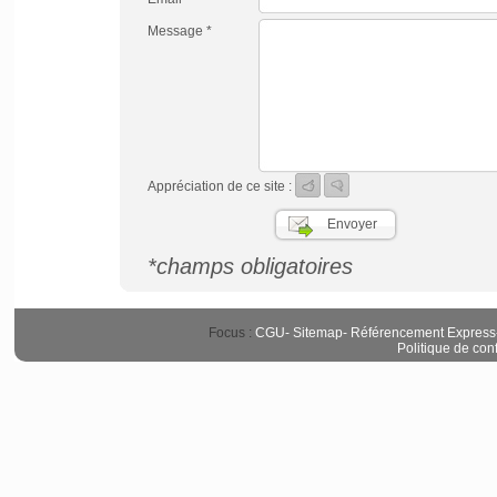
Message *
Appréciation de ce site :
*champs obligatoires
Focus :
CGU
-
Sitemap
-
Référencement Express
Politique de conf