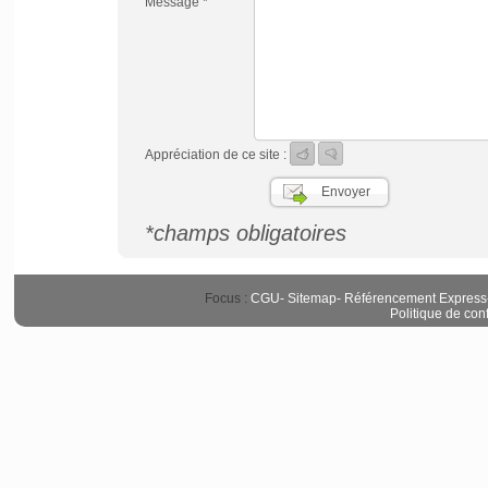
Message *
Appréciation de ce site :
*champs obligatoires
Focus :
CGU
-
Sitemap
-
Référencement Express
Politique de conf