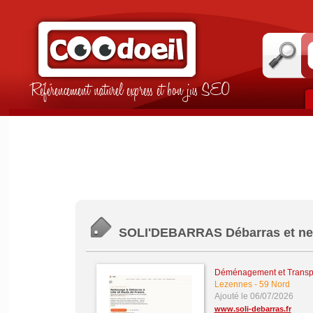
Référencement naturel express et bon jus SEO
SOLI'DEBARRAS Débarras et nett
Déménagement et Transp
Lezennes
-
59 Nord
Ajouté le 06/07/2026
www.soli-debarras.fr