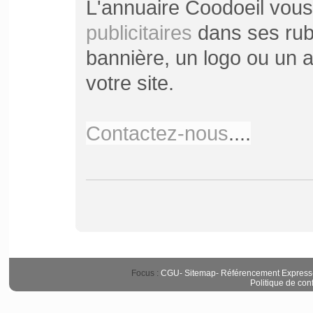
L'annuaire Coodoeil vou
publicitaires
dans ses rubr
bannière, un logo ou un ar
votre site.
Contactez-nous
....
Focus :
CGU
-
Sitemap
-
Référencement Express
Politique de conf