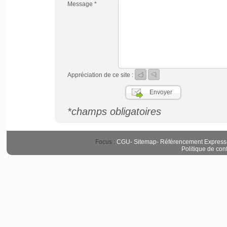
Message *
Appréciation de ce site :
*champs obligatoires
Focus :
CGU
-
Sitemap
-
Référencement Express
Politique de conf