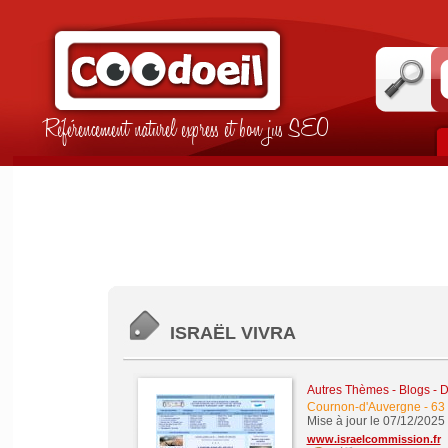
Référencement naturel express et bon jus SEO
ISRAËL VIVRA
Autres Thèmes - Blogs - Di
Cournon-d'Auvergne
-
63
Mise à jour le 07/12/2025
www.israelcommission.fr